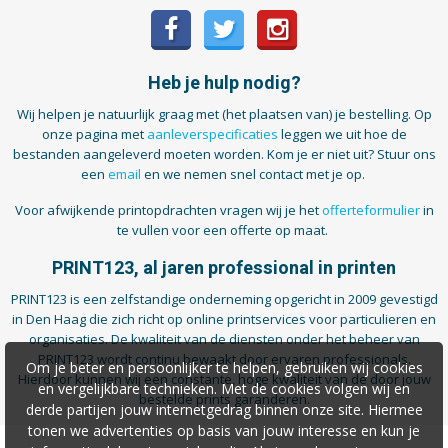
Heb je hulp nodig?
Wij helpen je natuurlijk graag met (het plaatsen van) je bestelling. Op
onze pagina met
aanleverspecificaties
leggen we uit hoe de
bestanden aangeleverd moeten worden. Kom je er niet uit? Stuur ons
een
email
en we nemen snel contact met je op.
Voor afwijkende printopdrachten vragen wij je het
offerteformulier
in
te vullen voor een offerte op maat.
PRINT123, al jaren professional in printen
PRINT123 is een zelfstandige onderneming opgericht in 2009 gevestigd
in Den Haag die zich richt op online printservices voor particulieren en
organisaties. De kwaliteit van de diensten onder het beheer van
PRINT123 wordt continu bewaakt door ervaren professionals.
Om je beter en persoonlijker te helpen, gebruiken wij cookies
Hierdoor kunnen wij een constante, hoge kwaliteit van de door jouw
en vergelijkbare technieken. Met de cookies volgen wij en
bestelde prints garanderen.
derde partijen jouw internetgedrag binnen onze site. Hiermee
tonen we advertenties op basis van jouw interesse en kun je