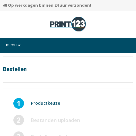
Op werkdagen binnen 24 uur verzonden!
menu
Flyers
Hand-outs/Losbladig
Bestellen
Kaarten
Posters
Rapporten/Verslagen
1
Productkeuze
Certificaten/Diploma's
2
Bestanden uploaden
Visitekaartjes
Alle producten