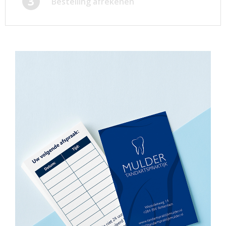
3
Bestelling afrekenen
Afsprakenkaartjes
Inloggen
Ansichtkaarten
Winkelwagen
Briefpapier
Brochures
Cadeaubonnen
Certificaten/Diploma's
Doordruksets
Enveloppen
Etiketten
Flyers
Folders
Foto's
Geboortekaartjes
Hand-outs/Losbladig