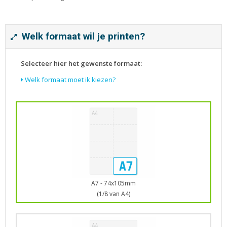
Tijdschriften
Verhuiskaarten
Verjaardagskaarten
Welk formaat wil je printen?
Visitekaartjes
Selecteer hier het gewenste formaat:
Welk formaat moet ik kiezen?
A7 - 74x105mm
(1/8 van A4)