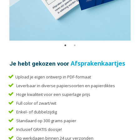
Handleidingen
Kaarten
Kalenders
Kerstkaarten
Liturgieën
Menukaarten
Mondkapjes
Je hebt gekozen voor
Afsprakenkaartjes
Notitieblokken
Portfolio
Upload je eigen ontwerp in PDF-formaat
Posters
Leverbaar in diverse papiersoorten en papierdiktes
Programmaboekjes
Hoge kwaliteit voor een superlage prijs
Full color of zwart/wit
Rapporten/Verslagen
Enkel- of dubbelzijdig
Rouwkaarten
Standaard op 300 grams papier
Scripties
Inclusief GRATIS doosje!
Trouwkaarten
Op werkdagen binnen 24 uur verzonden