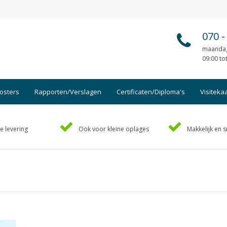
070
-
maandag
09:00 to
osters
Rapporten/Verslagen
Certificaten/Diploma's
Visiteka
Afsprakenkaartjes
Foto's
e levering
Ook voor kleine oplages
Makkelijk en s
Ansichtkaarten
Geboo
Briefpapier
Hand-o
Brochures
Handl
Cadeaubonnen
Kaart
Certificaten/Diploma's
Kalen
Doordruksets
Kerstk