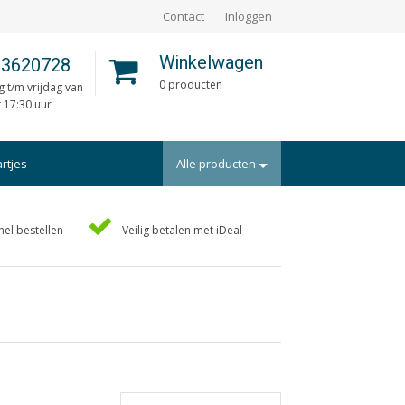
Contact
Inloggen
Winkelwagen
 3620728
0 producten
 t/m vrijdag van
t 17:30 uur
artjes
Alle producten
Portfolio
nel bestellen
Veilig betalen met iDeal
rtekaartjes
Posters
uts/Losbladig
Programmaboekjes
eidingen
Rapporten/Verslagen
en
Rouwkaarten
ders
Scripties
aarten
Trouwkaarten