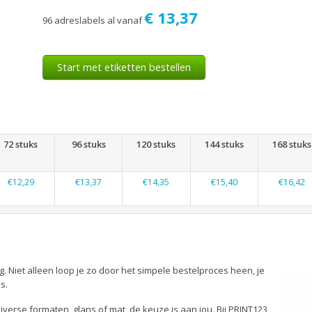
€ 13,37
96 adreslabels al vanaf
Start met etiketten bestellen
72 stuks
96 stuks
120 stuks
144 stuks
168 stuks
€12,29
€13,37
€14,35
€15,40
€16,42
g. Niet alleen loop je zo door het simpele bestelproces heen, je
is.
iverse formaten, glans of mat, de keuze is aan jou. Bij PRINT123