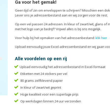
Enveloppen
Liturg
Ga voor het gemak!
Etiketten
Menuk
Geen tijd of zin om enveloppen te schrijven? Misschien een dok
Lever ons je adressenbestand aan en wij zorgen voor de rest.
Flyers
Mondk
Folders
Notiti
Op een vel passen 24 adressen. In kleur of zwart/wit, glans of ma
met het logo van je bedrijf? Vrijwel alles is bij ons mogelijk.
Voor hulp bij het opmaken van het adressenbestand:
klik hier
Upload eenvoudig jouw Excel-adressenbestand en wij gaan voor
Alle voordelen op een rij
Upload eenvoudig het adressenbestand in Excel-formaat
Etiketten met 24 stickers per vel
80 grams zelfklevend papier
In kleur of zwart/wit geprint
Hoge kwaliteit voor een superlage prijs
Op werkdagen binnen 24 uur verzonden