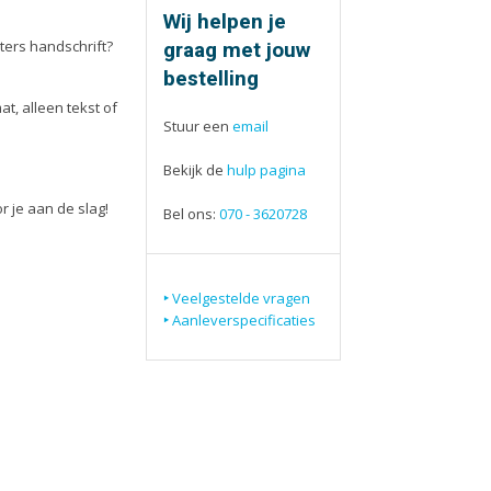
ieën
Tijdschriften
Wij helpen je
aarten
Verhuiskaarten
graag met jouw
ters handschrift?
apjes
Verjaardagskaarten
bestelling
eblokken
Visitekaartjes
t, alleen tekst of
Stuur een
email
Bekijk de
hulp pagina
 je aan de slag!
Bel ons:
070
- 3620728
Veelgestelde vragen
Aanleverspecificaties