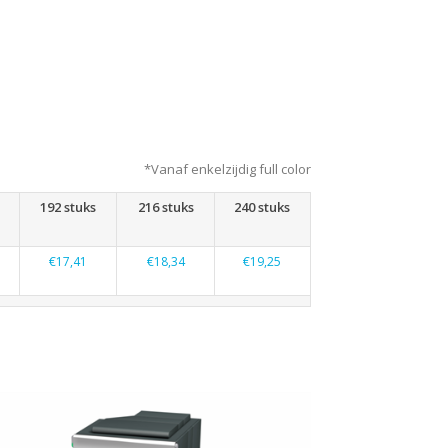
*Vanaf enkelzijdig full color
192 stuks
216 stuks
240 stuks
€17,41
€18,34
€19,25