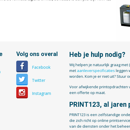
e
Volg ons overal
Heb je hulp nodig?
Wij helpen je natuurlijk graag met 
Facebook
met
aanleverspecificaties
leggen 
n
worden. Kom je er niet uit? Stuur 
Twitter
Voor afwijkende printopdrachten v
een offerte op maat.
Instagram
PRINT123, al jaren p
PRINT123 is een zelfstandige onde
die zich richt op online printservic
van de diensten onder het beheer