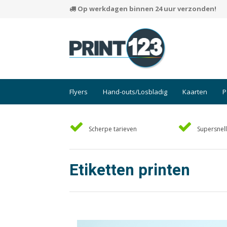
Op werkdagen binnen 24 uur verzonden!
Flyers
Hand-outs/Losbladig
Kaarten
P
Scherpe tarieven
Supersnell
Etiketten printen