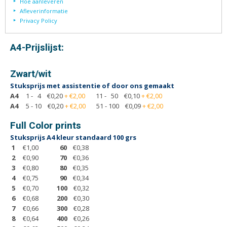
Hoe aanleveren
Afleverinformatie
Afsprakenkaartjes
Inloggen
Privacy Policy
Ansichtkaarten
Winkelwagen
A4-Prijslijst:
Briefpapier
Brochures
Zwart/wit
Cadeaubonnen
Stuksprijs met assistentie of door ons gemaakt
Certificaten/Diploma's
A4
1 - 4 €0,20
11 - 50 €0,10
+ €2,00
+ €2,00
A4
5 - 10 €0,20
Doordruksets
51 - 100 €0,09
+ €2,00
+ €2,00
Enveloppen
Full Color prints
Etiketten
Stuksprijs A4 kleur standaard 100 grs
1
€1,00
60
€0,38
Flyers
2
€0,90
70
€0,36
Folders
3
€0,80
80
€0,35
4
€0,75
90
€0,34
Foto's
5
€0,70
100
€0,32
Geboortekaartjes
6
€0,68
200
€0,30
7
€0,66
300
€0,28
Hand-outs/Losbladig
8
€0,64
400
€0,26