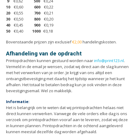
Handleidingen
9
€0,62
500
€0,24
10
€0,60
600
€0,22
Kaarten
20
€0,55
700
€0,21
Kalenders
30
€0,50
800
€0,20
40
€0,45
900
€0,19
Kerstkaarten
50
€0,40
1000
€0,18
Liturgieën
Bovenstaande prijzen zijn exclusief
handelingskosten.
€2,00
Menukaarten
Afhandeling van de opdracht
Mondkapjes
Printopdrachten kunnen gestuurd worden naar
info@print123.nl
.
Notitieblokken
Vermeld in de email je wensen, zodat wij direct aan de slag kunnen
met het verwerken van je order. Je krijgt van ons altijd een
Portfolio
ontvangstbevestiging met daarbij het tijdstip wanneer je het kunt
Posters
afhalen. Het totaal te betalen bedrag kun je ook vinden in deze
bevestigingsemail. Wel zo makkelijk.
Programmaboekjes
Rapporten/Verslagen
Informatie:
Het is belangrijk om te weten dat wij printopdrachten helaas niet
Rouwkaarten
direct kunnen verwerken. Vanwege de vele orders elke dag is ons
Scripties
verzoek om printopdrachten vooraf aan te leveren, zodat wij deze
in kunnen plannen. Printopdrachten in de ochtend aangeleverd
Trouwkaarten
kunnen meestal dezelfde dag worden afgehaald.