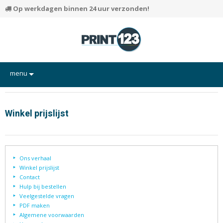
Op werkdagen binnen 24 uur verzonden!
menu
Flyers
Hand-outs/Losbladig
Winkel prijslijst
Kaarten
Posters
Ons verhaal
Rapporten/Verslagen
Winkel prijslijst
Contact
Certificaten/Diploma's
Hulp bij bestellen
Veelgestelde vragen
Visitekaartjes
PDF maken
Alle producten
Algemene voorwaarden