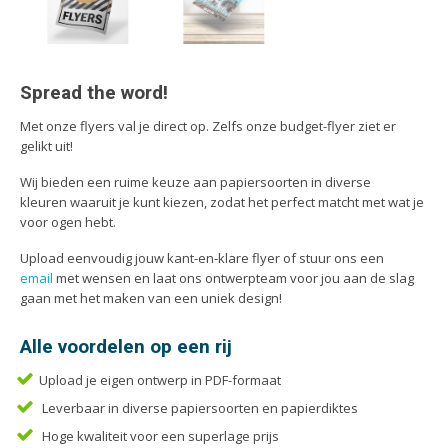
Handleidingen
Kaarten
Kalenders
Spread the word!
Kerstkaarten
Liturgieën
Met onze flyers val je direct op. Zelfs onze budget-flyer ziet er
gelikt uit!
Menukaarten
Mondkapjes
Wij bieden een ruime keuze aan papiersoorten in diverse
kleuren waaruit je kunt kiezen, zodat het perfect matcht met wat je
Notitieblokken
voor ogen hebt.
Portfolio
Upload eenvoudig jouw kant-en-klare flyer of stuur ons een
Posters
email
met wensen en laat ons ontwerpteam voor jou aan de slag
gaan met het maken van een uniek design!
Programmaboekjes
Rapporten/Verslagen
Alle voordelen op een rij
Rouwkaarten
Upload je eigen ontwerp in PDF-formaat
Scripties
Leverbaar in diverse papiersoorten en papierdiktes
Trouwkaarten
Hoge kwaliteit voor een superlage prijs