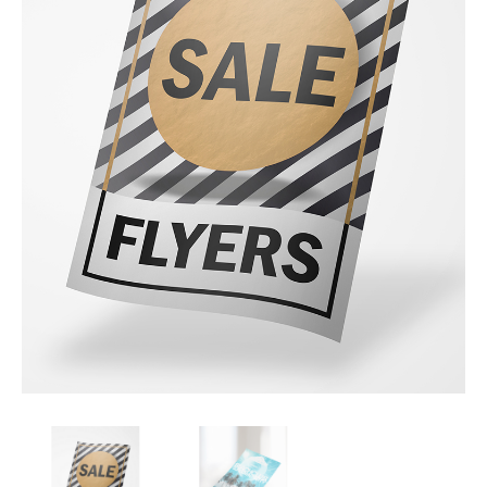
Afsprakenkaartjes
Inloggen
Ansichtkaarten
Winkelwagen
Briefpapier
Brochures
Cadeaubonnen
Certificaten/Diploma's
Doordruksets
Enveloppen
Etiketten
Flyers
Folders
Foto's
Geboortekaartjes
Hand-outs/Losbladig