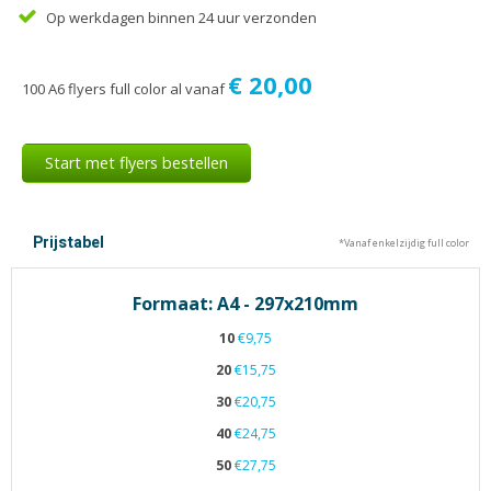
Tijdschriften
Op werkdagen binnen 24 uur verzonden
Verhuiskaarten
Verjaardagskaarten
€ 20,00
100 A6 flyers full color al vanaf
Visitekaartjes
Start met flyers bestellen
Prijstabel
*Vanaf enkelzijdig full color
Formaat: A4 - 297x210mm
10
€9,75
20
€15,75
30
€20,75
40
€24,75
50
€27,75