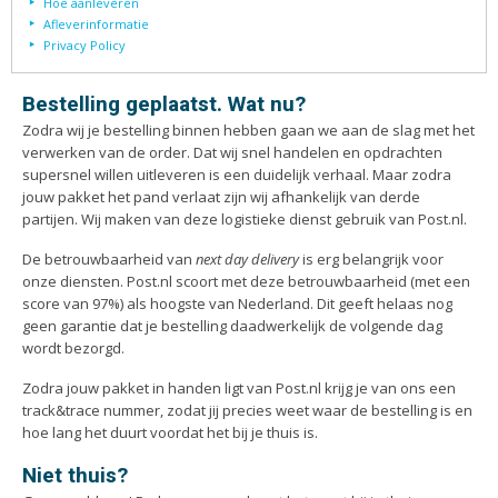
Hoe aanleveren
Afleverinformatie
Afsprakenkaartjes
Inloggen
Privacy Policy
Ansichtkaarten
Winkelwagen
Bestelling geplaatst. Wat nu?
Briefpapier
Zodra wij je bestelling binnen hebben gaan we aan de slag met het
Brochures
verwerken van de order. Dat wij snel handelen en opdrachten
Cadeaubonnen
supersnel willen uitleveren is een duidelijk verhaal. Maar zodra
jouw pakket het pand verlaat zijn wij afhankelijk van derde
Certificaten/Diploma's
partijen. Wij maken van deze logistieke dienst gebruik van Post.nl.
Doordruksets
De betrouwbaarheid van
next day delivery
is erg belangrijk voor
Enveloppen
onze diensten. Post.nl scoort met deze betrouwbaarheid (met een
Etiketten
score van 97%) als hoogste van Nederland. Dit geeft helaas nog
geen garantie dat je bestelling daadwerkelijk de volgende dag
Flyers
wordt bezorgd.
Folders
Zodra jouw pakket in handen ligt van Post.nl krijg je van ons een
Foto's
track&trace nummer, zodat jij precies weet waar de bestelling is en
hoe lang het duurt voordat het bij je thuis is.
Geboortekaartjes
Hand-outs/Losbladig
Niet thuis?