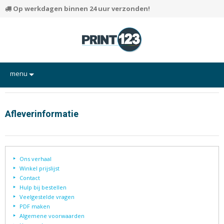
Op werkdagen binnen 24 uur verzonden!
menu
Flyers
Hand-outs/Losbladig
Afleverinformatie
Kaarten
Posters
Ons verhaal
Rapporten/Verslagen
Winkel prijslijst
Contact
Certificaten/Diploma's
Hulp bij bestellen
Veelgestelde vragen
Visitekaartjes
PDF maken
Alle producten
Algemene voorwaarden