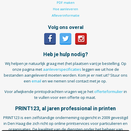
Tijdschriften
PDF maken
Hoe aanleveren
Verhuiskaarten
Afleverinformatie
Verjaardagskaarten
Volg ons overal
Visitekaartjes
Heb je hulp nodig?
Wij helpen je natuurlijk graag met (het plaatsen van) je bestelling. Op
onze pagina met
aanleverspecificaties
leggen we uit hoe de
bestanden aangeleverd moeten worden. Kom je er niet uit? Stuur ons
een
email
en we nemen snel contact met je op.
Voor afwijkende printopdrachten vragen wij je het
offerteformulier
in
te vullen voor een offerte op maat.
PRINT123, al jaren professional in printen
PRINT123 is een zelfstandige onderneming opgericht in 2009 gevestigd
in Den Haag die zich richt op online printservices voor particulieren en
organisaties. De kwaliteit van de diensten onder het beheer van