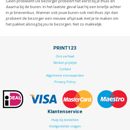
Handleidingen
Geen probleem! De bezorger probeert het eerst bij je thuis en
daarna bij de buren. In het laatste geval laat hij een briefje achter
Kaarten
in je brievenbus. Wanner ook jouw buren ook niet thuis zijn dan
Kalenders
probeert de bezorger een nieuwe afspraak met je te maken om
het pakket alsnog bij jou te bezorgen. Net zo makkelijk.
Kerstkaarten
Liturgieën
Menukaarten
PRINT123
Mondkapjes
Ons verhaal
Notitieblokken
Winkel prijslijst
Contact
Portfolio
Algemene voorwaarden
Posters
Privacy Policy
Programmaboekjes
Rapporten/Verslagen
Rouwkaarten
Klantenservice
Scripties
Hulp bij bestellen
Trouwkaarten
Veelgestelde vragen