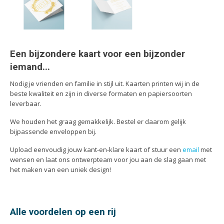
Handleidingen
Kaarten
Kalenders
Kerstkaarten
Een bijzondere kaart voor een bijzonder
Liturgieën
iemand...
Menukaarten
Nodig je vrienden en familie in stijl uit. Kaarten printen wij in de
Mondkapjes
beste kwaliteit en zijn in diverse formaten en papiersoorten
leverbaar.
Notitieblokken
Portfolio
We houden het graag gemakkelijk. Bestel er daarom gelijk
bijpassende enveloppen bij.
Posters
Upload eenvoudig jouw kant-en-klare kaart of stuur een
email
met
Programmaboekjes
wensen en laat ons ontwerpteam voor jou aan de slag gaan met
Rapporten/Verslagen
het maken van een uniek design!
Rouwkaarten
Scripties
Alle voordelen op een rij
Trouwkaarten