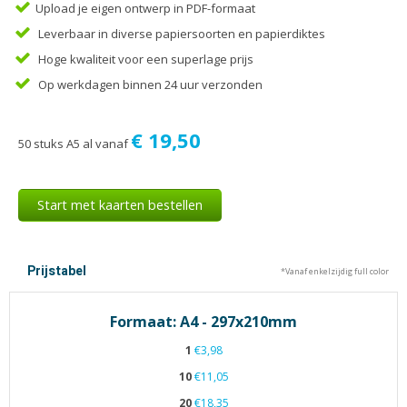
Tijdschriften
Upload je eigen ontwerp in PDF-formaat
Verhuiskaarten
Leverbaar in diverse papiersoorten en papierdiktes
Verjaardagskaarten
Hoge kwaliteit voor een superlage prijs
Op werkdagen binnen 24 uur verzonden
Visitekaartjes
€ 19,50
50 stuks A5 al vanaf
Start met kaarten bestellen
Prijstabel
*Vanaf enkelzijdig full color
Formaat: A4 - 297x210mm
1
€3,98
10
€11,05
20
€18,35