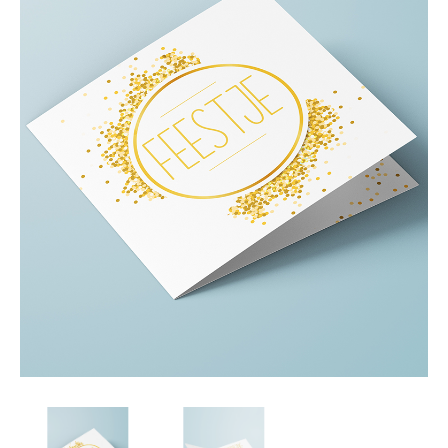
Afsprakenkaartjes
Inloggen
Ansichtkaarten
Winkelwagen
Briefpapier
Brochures
Cadeaubonnen
Certificaten/Diploma's
Doordruksets
Enveloppen
Etiketten
Flyers
Folders
Foto's
Geboortekaartjes
Hand-outs/Losbladig