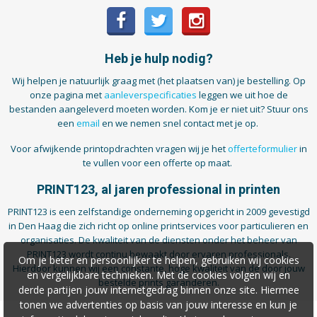
Heb je hulp nodig?
Wij helpen je natuurlijk graag met (het plaatsen van) je bestelling. Op
onze pagina met
aanleverspecificaties
leggen we uit hoe de
bestanden aangeleverd moeten worden. Kom je er niet uit? Stuur ons
een
email
en we nemen snel contact met je op.
Voor afwijkende printopdrachten vragen wij je het
offerteformulier
in
te vullen voor een offerte op maat.
PRINT123, al jaren professional in printen
PRINT123 is een zelfstandige onderneming opgericht in 2009 gevestigd
in Den Haag die zich richt op online printservices voor particulieren en
organisaties. De kwaliteit van de diensten onder het beheer van
PRINT123 wordt continu bewaakt door ervaren professionals.
Om je beter en persoonlijker te helpen, gebruiken wij cookies
Hierdoor kunnen wij een constante, hoge kwaliteit van de door jouw
en vergelijkbare technieken. Met de cookies volgen wij en
bestelde prints garanderen.
derde partijen jouw internetgedrag binnen onze site. Hiermee
tonen we advertenties op basis van jouw interesse en kun je