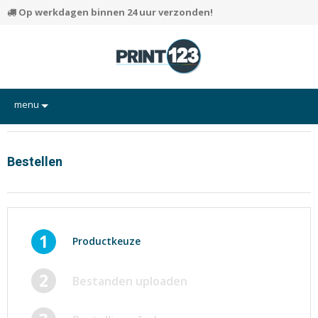
Op werkdagen binnen 24 uur verzonden!
menu
Flyers
Hand-outs/Losbladig
Bestellen
Kaarten
Posters
Rapporten/Verslagen
1
Productkeuze
Certificaten/Diploma's
2
Bestanden uploaden
Visitekaartjes
Alle producten