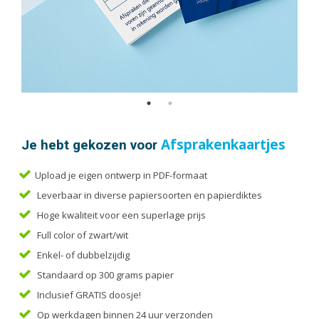
Handleidingen
Kaarten
Kalenders
Kerstkaarten
Liturgieën
Menukaarten
Mondkapjes
Je hebt gekozen voor
Afsprakenkaartjes
Notitieblokken
Portfolio
Upload je eigen ontwerp in PDF-formaat
Posters
Leverbaar in diverse papiersoorten en papierdiktes
Programmaboekjes
Hoge kwaliteit voor een superlage prijs
Full color of zwart/wit
Rapporten/Verslagen
Enkel- of dubbelzijdig
Rouwkaarten
Standaard op 300 grams papier
Scripties
Inclusief GRATIS doosje!
Trouwkaarten
Op werkdagen binnen 24 uur verzonden