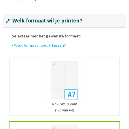
Tijdschriften
Verhuiskaarten
Verjaardagskaarten
Welk formaat wil je printen?
Visitekaartjes
Selecteer hier het gewenste formaat:
Welk formaat moet ik kiezen?
A7 - 74x105mm
(1/8 van A4)