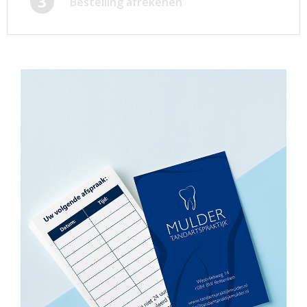
3
Bestelling afrekenen
Afsprakenkaartjes
Inloggen
Ansichtkaarten
Winkelwagen
Briefpapier
Brochures
Cadeaubonnen
Certificaten/Diploma's
Doordruksets
Enveloppen
Etiketten
Flyers
Folders
Foto's
Geboortekaartjes
Hand-outs/Losbladig