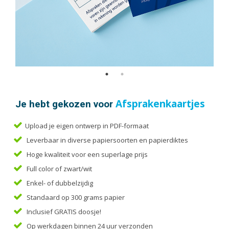
Handleidingen
Kaarten
Kalenders
Kerstkaarten
Liturgieën
Menukaarten
Mondkapjes
Je hebt gekozen voor
Afsprakenkaartjes
Notitieblokken
Portfolio
Upload je eigen ontwerp in PDF-formaat
Posters
Leverbaar in diverse papiersoorten en papierdiktes
Programmaboekjes
Hoge kwaliteit voor een superlage prijs
Full color of zwart/wit
Rapporten/Verslagen
Enkel- of dubbelzijdig
Rouwkaarten
Standaard op 300 grams papier
Scripties
Inclusief GRATIS doosje!
Trouwkaarten
Op werkdagen binnen 24 uur verzonden