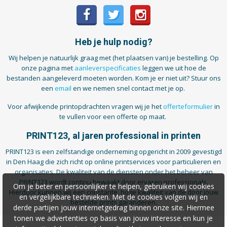
Heb je hulp nodig?
Wij helpen je natuurlijk graag met (het plaatsen van) je bestelling. Op
onze pagina met
aanleverspecificaties
leggen we uit hoe de
bestanden aangeleverd moeten worden. Kom je er niet uit? Stuur ons
een
email
en we nemen snel contact met je op.
Voor afwijkende printopdrachten vragen wij je het
offerteformulier
in
te vullen voor een offerte op maat.
PRINT123, al jaren professional in printen
PRINT123 is een zelfstandige onderneming opgericht in 2009 gevestigd
in Den Haag die zich richt op online printservices voor particulieren en
organisaties. De kwaliteit van de diensten onder het beheer van
PRINT123 wordt continu bewaakt door ervaren professionals.
Om je beter en persoonlijker te helpen, gebruiken wij cookies
Hierdoor kunnen wij een constante, hoge kwaliteit van de door jouw
en vergelijkbare technieken. Met de cookies volgen wij en
bestelde prints garanderen.
derde partijen jouw internetgedrag binnen onze site. Hiermee
tonen we advertenties op basis van jouw interesse en kun je