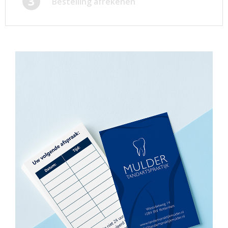
3
Bestelling afrekenen
Afsprakenkaartjes
Inloggen
Ansichtkaarten
Winkelwagen
Briefpapier
Brochures
Cadeaubonnen
Certificaten/Diploma's
Doordruksets
Enveloppen
Etiketten
Flyers
Folders
Foto's
Geboortekaartjes
Hand-outs/Losbladig