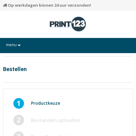
Op werkdagen binnen 24 uur verzonden!
menu
Flyers
Hand-outs/Losbladig
Bestellen
Kaarten
Posters
Rapporten/Verslagen
1
Productkeuze
Certificaten/Diploma's
2
Bestanden uploaden
Visitekaartjes
Alle producten