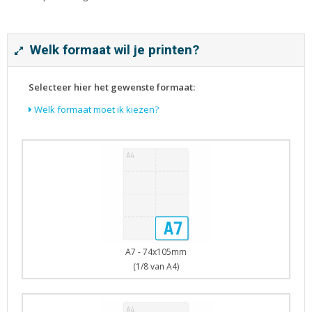
Tijdschriften
Verhuiskaarten
Verjaardagskaarten
Welk formaat wil je printen?
Visitekaartjes
Selecteer hier het gewenste formaat:
Welk formaat moet ik kiezen?
A7 - 74x105mm
(1/8 van A4)