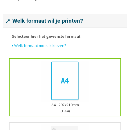
Tijdschriften
Verhuiskaarten
Verjaardagskaarten
Welk formaat wil je printen?
Visitekaartjes
Selecteer hier het gewenste formaat:
Welk formaat moet ik kiezen?
A4 - 297x210mm
(1 A4)