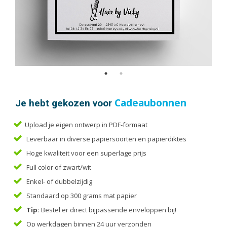
Handleidingen
Kaarten
Kalenders
Kerstkaarten
Liturgieën
Menukaarten
Mondkapjes
Je hebt gekozen voor
Cadeaubonnen
Notitieblokken
Portfolio
Upload je eigen ontwerp in PDF-formaat
Posters
Leverbaar in diverse papiersoorten en papierdiktes
Programmaboekjes
Hoge kwaliteit voor een superlage prijs
Full color of zwart/wit
Rapporten/Verslagen
Enkel- of dubbelzijdig
Rouwkaarten
Standaard op 300 grams mat papier
Scripties
Tip:
Bestel er direct bijpassende enveloppen bij!
Trouwkaarten
Op werkdagen binnen 24 uur verzonden