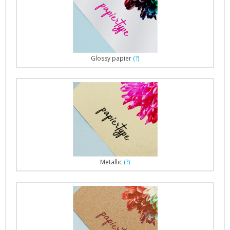
Glossy papier
(?)
Metallic
(?)