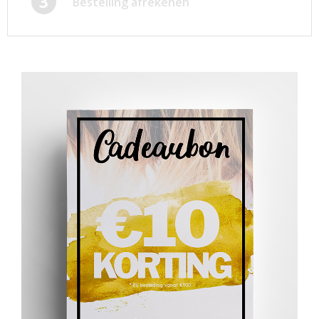
3
Bestelling afrekenen
Afsprakenkaartjes
Inloggen
Ansichtkaarten
Winkelwagen
Briefpapier
Brochures
Cadeaubonnen
Certificaten/Diploma's
Doordruksets
Enveloppen
Etiketten
Flyers
Folders
Foto's
Geboortekaartjes
Hand-outs/Losbladig