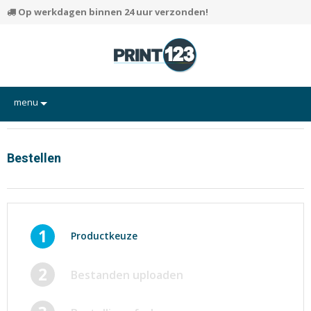
Op werkdagen binnen 24 uur verzonden!
menu
Flyers
Hand-outs/Losbladig
Bestellen
Kaarten
Posters
Rapporten/Verslagen
1
Productkeuze
Certificaten/Diploma's
2
Bestanden uploaden
Visitekaartjes
Alle producten