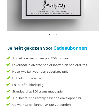
Handleidingen
Kaarten
Kalenders
Kerstkaarten
Liturgieën
Menukaarten
Mondkapjes
Je hebt gekozen voor
Cadeaubonnen
Notitieblokken
Portfolio
Upload je eigen ontwerp in PDF-formaat
Posters
Leverbaar in diverse papiersoorten en papierdiktes
Programmaboekjes
Hoge kwaliteit voor een superlage prijs
Full color of zwart/wit
Rapporten/Verslagen
Enkel- of dubbelzijdig
Rouwkaarten
Standaard op 300 grams mat papier
Scripties
Tip:
Bestel er direct bijpassende enveloppen bij!
Trouwkaarten
Op werkdagen binnen 24 uur verzonden