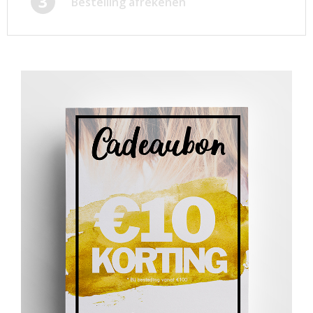
3
Bestelling afrekenen
Afsprakenkaartjes
Inloggen
Ansichtkaarten
Winkelwagen
Briefpapier
Brochures
Cadeaubonnen
Certificaten/Diploma's
Doordruksets
Enveloppen
Etiketten
Flyers
Folders
Foto's
Geboortekaartjes
Hand-outs/Losbladig