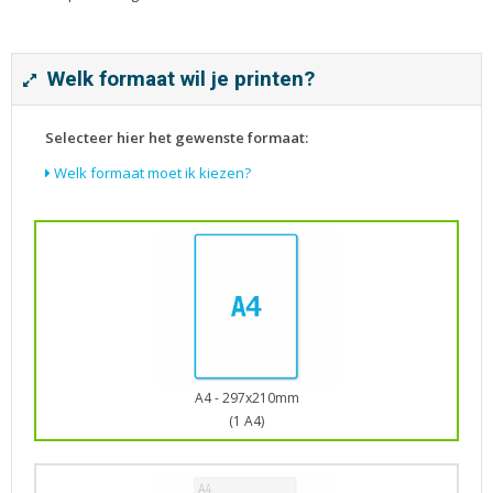
Tijdschriften
Verhuiskaarten
Verjaardagskaarten
Welk formaat wil je printen?
Visitekaartjes
Selecteer hier het gewenste formaat:
Welk formaat moet ik kiezen?
A4 - 297x210mm
(1 A4)