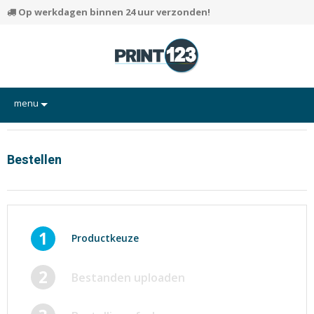
Op werkdagen binnen 24 uur verzonden!
menu
Flyers
Hand-outs/Losbladig
Bestellen
Kaarten
Posters
Rapporten/Verslagen
1
Productkeuze
Certificaten/Diploma's
2
Bestanden uploaden
Visitekaartjes
Alle producten