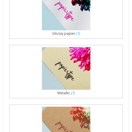
Glossy papier
(?)
Metallic
(?)