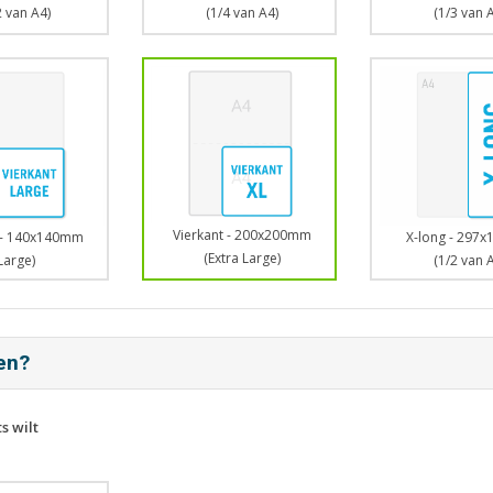
2 van A4)
(1/3 van 
(1/4 van A4)
Vierkant - 200x200mm
 - 140x140mm
X-long - 297
(Extra Large)
Large)
(1/2 van 
ten?
s wilt