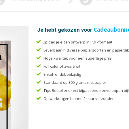
Enveloppen
Liturg
Etiketten
Menuk
Flyers
Mondk
Folders
Notiti
Je hebt gekozen voor
Cadeaubonn
Upload je eigen ontwerp in PDF-formaat
Leverbaar in diverse papiersoorten en papierdik
Hoge kwaliteit voor een superlage prijs
Full color of zwart/wit
Enkel- of dubbelzijdig
Standaard op 300 grams mat papier
Tip:
Bestel er direct bijpassende enveloppen bij!
Op werkdagen binnen 24 uur verzonden