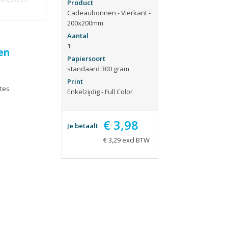
ieën
Tijdschriften
Product
Cadeaubonnen - Vierkant -
aarten
Verhuiskaarten
200x200mm
apjes
Verjaardagskaarten
Aantal
1
eblokken
Visitekaartjes
en
Papiersoort
standaard 300 gram
Print
tes
Enkelzijdig - Full Color
€ 3,98
Je betaalt
€ 3,29 excl BTW