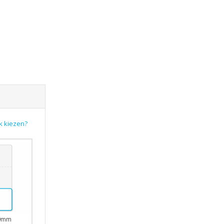
k kiezen?
99mm