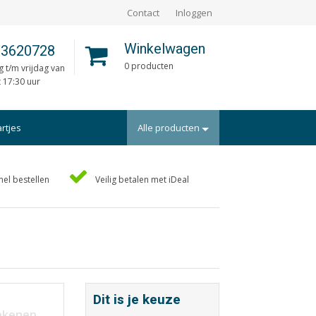
Contact
Inloggen
Winkelwagen
 3620728
0 producten
 t/m vrijdag van
t 17:30 uur
artjes
Alle producten
Portfolio
nel bestellen
Veilig betalen met iDeal
rtekaartjes
Posters
uts/Losbladig
Programmaboekjes
eidingen
Rapporten/Verslagen
en
Rouwkaarten
ders
Scripties
Dit is je keuze
aarten
Trouwkaarten
rekenen