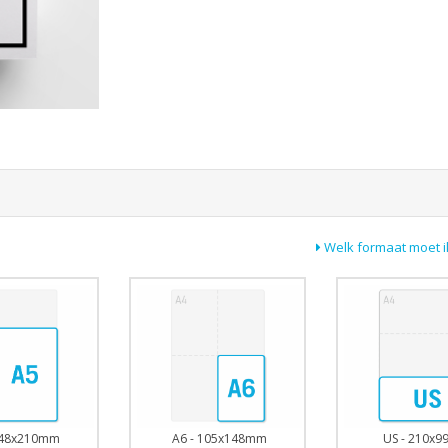
Welk formaat moet i
148x210mm
US - 210x
A6 - 105x148mm