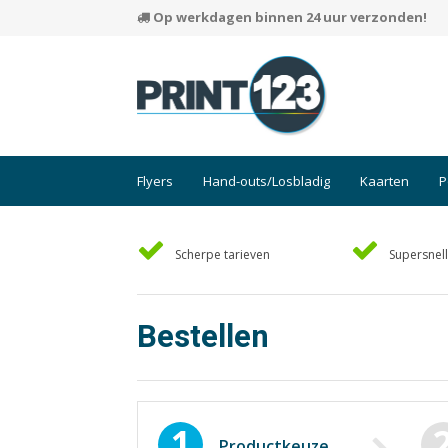
Op werkdagen binnen 24 uur verzonden!
Flyers
Hand-outs/Losbladig
Kaarten
P
Scherpe tarieven
Supersnell
Bestellen
1
Productkeuze