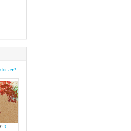
k kiezen?
r
(?)