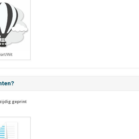
art/Wit
inten?
zijdig geprint