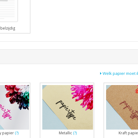
belzijdig
Welk papier moet i
y papier
(?)
Metallic
(?)
Kraft papie