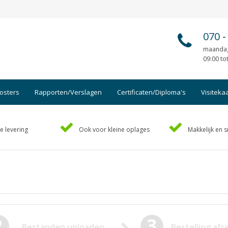
070
-
maandag
09:00 to
osters
Rapporten/Verslagen
Certificaten/Diploma's
Visiteka
Afsprakenkaartjes
Foto's
e levering
Ook voor kleine oplages
Makkelijk en s
Ansichtkaarten
Geboo
Briefpapier
Hand-o
Brochures
Handl
Cadeaubonnen
Kaart
Certificaten/Diploma's
Kalen
Doordruksets
Kerstk
2
3
Bestanden uploaden
Bestelling af