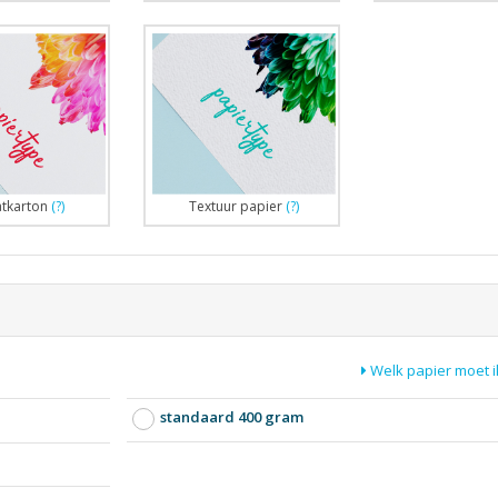
atkarton
(?)
Textuur papier
(?)
Welk papier moet i
standaard 400 gram