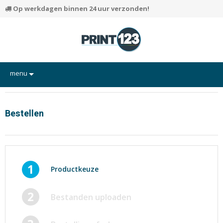
Op werkdagen binnen 24 uur verzonden!
menu
Flyers
Hand-outs/Losbladig
Bestellen
Kaarten
Posters
Rapporten/Verslagen
1
Productkeuze
Certificaten/Diploma's
2
Bestanden uploaden
Visitekaartjes
Alle producten