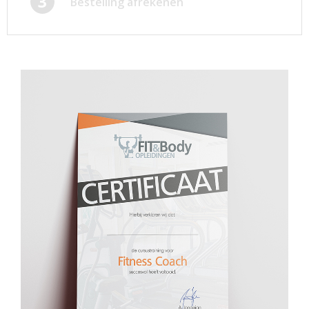
3
Bestelling afrekenen
Afsprakenkaartjes
Inloggen
Ansichtkaarten
Winkelwagen
Briefpapier
Brochures
Cadeaubonnen
Certificaten/Diploma's
Doordruksets
Enveloppen
Etiketten
Flyers
Folders
Foto's
Geboortekaartjes
Hand-outs/Losbladig