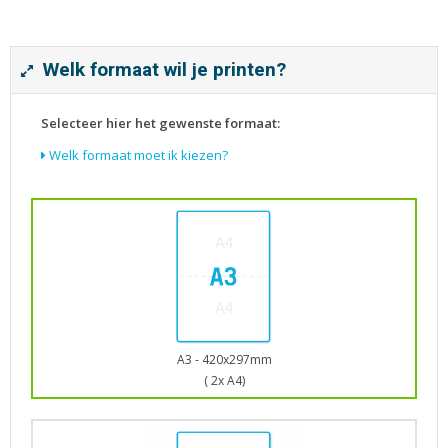
Tijdschriften
Verhuiskaarten
Verjaardagskaarten
Welk formaat wil je printen?
Visitekaartjes
Selecteer hier het gewenste formaat:
Welk formaat moet ik kiezen?
A3 - 420x297mm
( 2x A4)