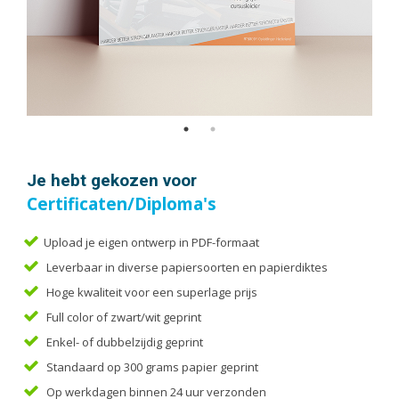
Handleidingen
Kaarten
Kalenders
Kerstkaarten
Liturgieën
Menukaarten
Mondkapjes
Je hebt gekozen voor
Notitieblokken
Certificaten/Diploma's
Portfolio
Posters
Upload je eigen ontwerp in PDF-formaat
Leverbaar in diverse papiersoorten en papierdiktes
Programmaboekjes
Hoge kwaliteit voor een superlage prijs
Rapporten/Verslagen
Full color of zwart/wit geprint
Rouwkaarten
Enkel- of dubbelzijdig geprint
Scripties
Standaard op 300 grams papier geprint
Trouwkaarten
Op werkdagen binnen 24 uur verzonden