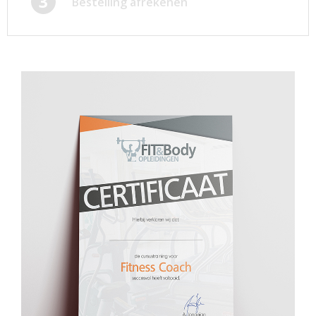
3
Bestelling afrekenen
Afsprakenkaartjes
Inloggen
Ansichtkaarten
Winkelwagen
Briefpapier
Brochures
Cadeaubonnen
Certificaten/Diploma's
Doordruksets
Enveloppen
Etiketten
Flyers
Folders
Foto's
Geboortekaartjes
Hand-outs/Losbladig