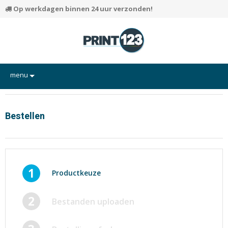
Op werkdagen binnen 24 uur verzonden!
menu
Flyers
Hand-outs/Losbladig
Bestellen
Kaarten
Posters
Rapporten/Verslagen
1
Productkeuze
Certificaten/Diploma's
2
Bestanden uploaden
Visitekaartjes
Alle producten