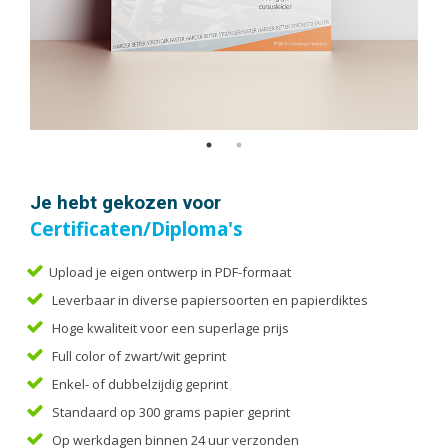
Handleidingen
Kaarten
Kalenders
Kerstkaarten
Liturgieën
Menukaarten
Mondkapjes
Je hebt gekozen voor
Notitieblokken
Certificaten/Diploma's
Portfolio
Posters
Upload je eigen ontwerp in PDF-formaat
Leverbaar in diverse papiersoorten en papierdiktes
Programmaboekjes
Hoge kwaliteit voor een superlage prijs
Rapporten/Verslagen
Full color of zwart/wit geprint
Rouwkaarten
Enkel- of dubbelzijdig geprint
Scripties
Standaard op 300 grams papier geprint
Trouwkaarten
Op werkdagen binnen 24 uur verzonden