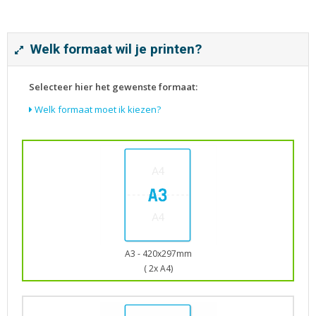
Tijdschriften
Verhuiskaarten
Verjaardagskaarten
Welk formaat wil je printen?
Visitekaartjes
Selecteer hier het gewenste formaat:
Welk formaat moet ik kiezen?
A3 - 420x297mm
( 2x A4)