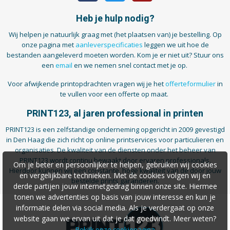
Heb je hulp nodig?
Wij helpen je natuurlijk graag met (het plaatsen van) je bestelling. Op
onze pagina met
aanleverspecificaties
leggen we uit hoe de
bestanden aangeleverd moeten worden. Kom je er niet uit? Stuur ons
een
email
en we nemen snel contact met je op.
Voor afwijkende printopdrachten vragen wij je het
offerteformulier
in
te vullen voor een offerte op maat.
PRINT123, al jaren professional in printen
PRINT123 is een zelfstandige onderneming opgericht in 2009 gevestigd
in Den Haag die zich richt op online printservices voor particulieren en
organisaties. De kwaliteit van de diensten onder het beheer van
PRINT123 wordt continu bewaakt door ervaren professionals.
Om je beter en persoonlijker te helpen, gebruiken wij cookies
Hierdoor kunnen wij een constante, hoge kwaliteit van de door jouw
en vergelijkbare technieken. Met de cookies volgen wij en
bestelde prints garanderen.
derde partijen jouw internetgedrag binnen onze site. Hiermee
tonen we advertenties op basis van jouw interesse en kun je
informatie delen via social media. Als je verdergaat op onze
website gaan we ervan uit dat je dat goedvindt. Meer weten?
Bekijk onze cookiepagina