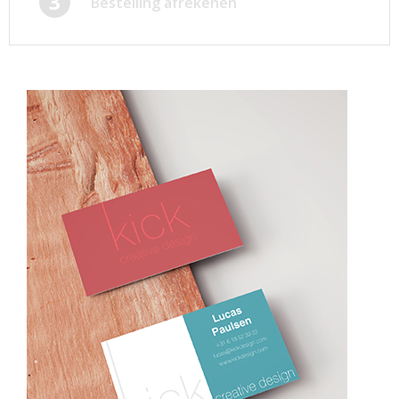
3
Bestelling afrekenen
Afsprakenkaartjes
Inloggen
Ansichtkaarten
Winkelwagen
Briefpapier
Brochures
Cadeaubonnen
Certificaten/Diploma's
Doordruksets
Enveloppen
Etiketten
Flyers
Folders
Foto's
Geboortekaartjes
Hand-outs/Losbladig