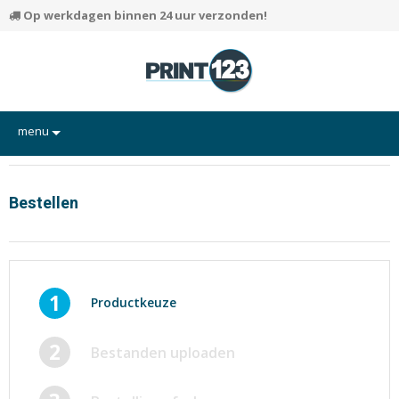
Op werkdagen binnen 24 uur verzonden!
menu
Flyers
Hand-outs/Losbladig
Bestellen
Kaarten
Posters
Rapporten/Verslagen
1
Productkeuze
Certificaten/Diploma's
2
Bestanden uploaden
Visitekaartjes
Alle producten