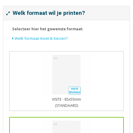
Tijdschriften
Verhuiskaarten
Welk formaat wil je printen?
Verjaardagskaarten
Visitekaartjes
Selecteer hier het gewenste formaat:
Welk formaat moet ik kiezen?
VISITE - 85x55mm
(STANDAARD)