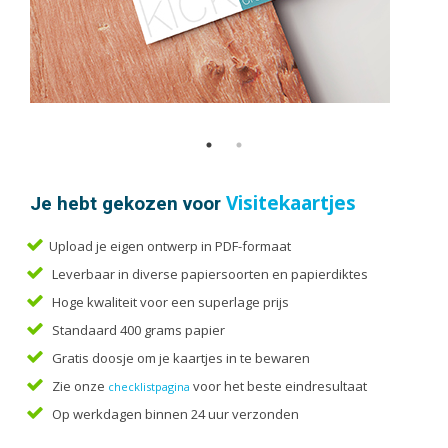
Handleidingen
Kaarten
Kalenders
Kerstkaarten
Liturgieën
Menukaarten
Mondkapjes
Je hebt gekozen voor
Visitekaartjes
Notitieblokken
Portfolio
Upload je eigen ontwerp in PDF-formaat
Posters
Leverbaar in diverse papiersoorten en papierdiktes
Programmaboekjes
Hoge kwaliteit voor een superlage prijs
Standaard 400 grams papier
Rapporten/Verslagen
Gratis doosje om je kaartjes in te bewaren
Rouwkaarten
Zie onze
voor het beste eindresultaat
checklistpagina
Scripties
Op werkdagen binnen 24 uur verzonden
Trouwkaarten