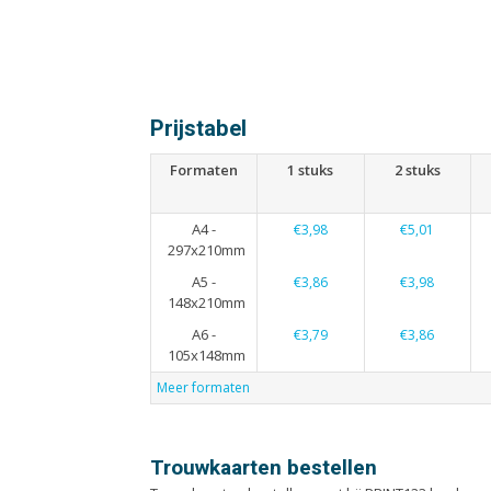
Prijstabel
Formaten
1 stuks
2 stuks
A4 -
€3,98
€5,01
297x210mm
A5 -
€3,86
€3,98
148x210mm
A6 -
€3,79
€3,86
105x148mm
Meer formaten
Trouwkaarten bestellen