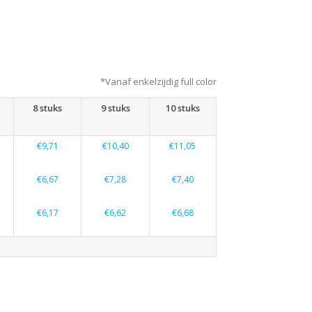
*Vanaf enkelzijdig full color
8 stuks
9 stuks
10 stuks
€9,71
€10,40
€11,05
€6,67
€7,28
€7,40
€6,17
€6,62
€6,68