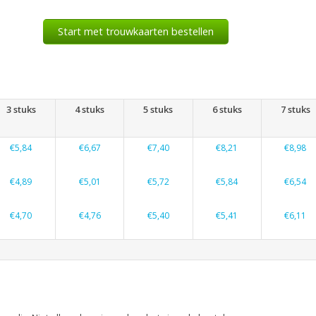
Start met trouwkaarten bestellen
3 stuks
4 stuks
5 stuks
6 stuks
7 stuks
€5,84
€6,67
€7,40
€8,21
€8,98
€4,89
€5,01
€5,72
€5,84
€6,54
€4,70
€4,76
€5,40
€5,41
€6,11