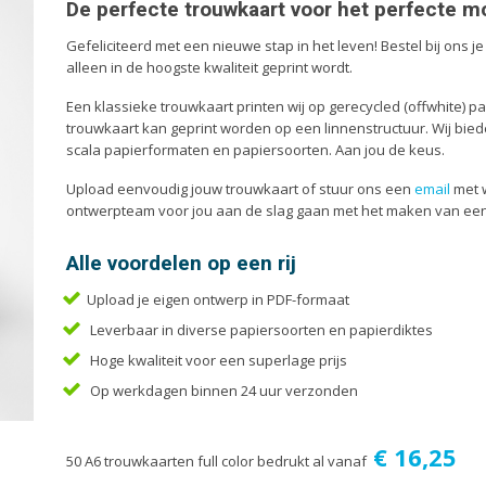
Enveloppen
Liturg
De perfecte trouwkaart voor het perfecte m
Etiketten
Menuk
Gefeliciteerd met een nieuwe stap in het leven! Bestel bij ons j
alleen in de hoogste kwaliteit geprint wordt.
Flyers
Mondk
Folders
Notiti
Een klassieke trouwkaart printen wij op gerecycled (offwhite) pa
trouwkaart kan geprint worden op een linnenstructuur. Wij bie
scala papierformaten en papiersoorten. Aan jou de keus.
Upload eenvoudig jouw trouwkaart of stuur ons een
email
met 
ontwerpteam voor jou aan de slag gaan met het maken van een
Alle voordelen op een rij
Upload je eigen ontwerp in PDF-formaat
Leverbaar in diverse papiersoorten en papierdiktes
Hoge kwaliteit voor een superlage prijs
Op werkdagen binnen 24 uur verzonden
€ 16,25
50 A6 trouwkaarten full color bedrukt al vanaf