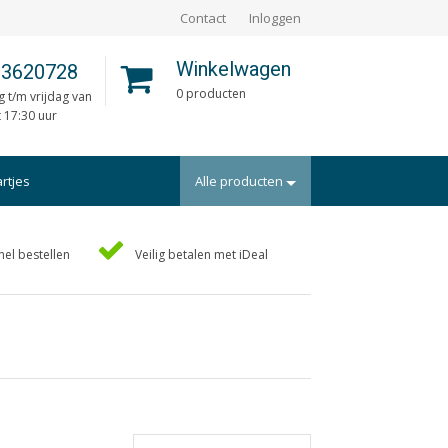
Contact
Inloggen
Winkelwagen
 3620728
0 producten
 t/m vrijdag van
t 17:30 uur
artjes
Alle producten
Portfolio
nel bestellen
Veilig betalen met iDeal
rtekaartjes
Posters
uts/Losbladig
Programmaboekjes
eidingen
Rapporten/Verslagen
en
Rouwkaarten
ders
Scripties
aarten
Trouwkaarten