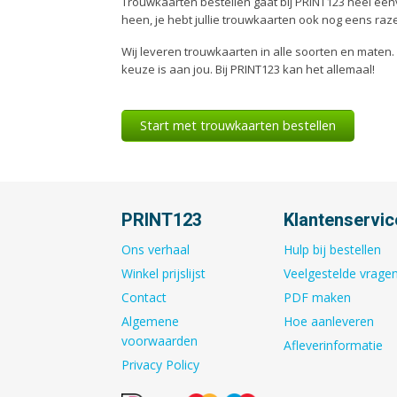
Trouwkaarten bestellen gaat bij PRINT123 heel eenv
heen, je hebt jullie trouwkaarten ook nog eens raze
Wij leveren trouwkaarten in alle soorten en maten. F
keuze is aan jou. Bij PRINT123 kan het allemaal!
Start met trouwkaarten bestellen
PRINT123
Klantenservic
Ons verhaal
Hulp bij bestellen
Winkel prijslijst
Veelgestelde vrage
Contact
PDF maken
Algemene
Hoe aanleveren
voorwaarden
Afleverinformatie
Privacy Policy