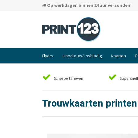
Op werkdagen binnen 24 uur verzonden!
Flyers
Hand-outs/Losbladig
Kaarten
P
Scherpe tarieven
Supersnell
Trouwkaarten printen