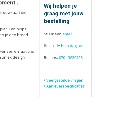
ieën
Tijdschriften
oment...
Wij helpen je
aarten
Verhuiskaarten
graag met jouw
e trouwkaart die
apjes
Verjaardagskaarten
bestelling
eblokken
Visitekaartjes
pier. Een hippe
Stuur een
email
den je een breed
Bekijk de
hulp pagina
wensen en laat ons
 uniek design!
Bel ons:
070
- 3620728
Veelgestelde vragen
Aanleverspecificaties