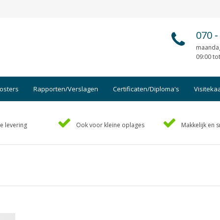
070
-
maandag
09:00 to
osters
Rapporten/Verslagen
Certificaten/Diploma's
Visiteka
Afsprakenkaartjes
Foto's
e levering
Ook voor kleine oplages
Makkelijk en s
Ansichtkaarten
Geboo
Briefpapier
Hand-o
Brochures
Handl
Cadeaubonnen
Kaart
Certificaten/Diploma's
Kalen
Doordruksets
Kerstk