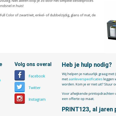
oudig. Niet alleen loop je zo door het simpele bestelproces
ndsnel in huis!
ull Color of zwart/wit, enkel- of dubbelzijdig, glans of mat, de
e
Volg ons overal
Heb je hulp nodig?
Wij helpen je natuurlijk graag met 
Facebook
met
aanleverspecificaties
leggen 
n
worden. Kom je er niet uit? Stuur 
Twitter
Voor afwijkende printopdrachten v
een offerte op maat.
Instagram
PRINT123, al jaren p