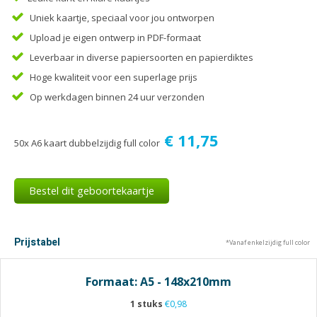
Tijdschriften
Uniek kaartje, speciaal voor jou ontworpen
Verhuiskaarten
Upload je eigen ontwerp in PDF-formaat
Verjaardagskaarten
Leverbaar in diverse papiersoorten en papierdiktes
Visitekaartjes
Hoge kwaliteit voor een superlage prijs
Op werkdagen binnen 24 uur verzonden
€ 11,75
50x A6 kaart dubbelzijdig full color
Bestel dit geboortekaartje
Prijstabel
*Vanaf enkelzijdig full color
Formaat: A5 - 148x210mm
1 stuks
€0,98