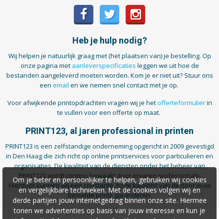
Heb je hulp nodig?
Wij helpen je natuurlijk graag met (het plaatsen van) je bestelling. Op
onze pagina met
aanleverspecificaties
leggen we uit hoe de
bestanden aangeleverd moeten worden. Kom je er niet uit? Stuur ons
een
email
en we nemen snel contact met je op.
Voor afwijkende printopdrachten vragen wij je het
offerteformulier
in
te vullen voor een offerte op maat.
PRINT123, al jaren professional in printen
PRINT123 is een zelfstandige onderneming opgericht in 2009 gevestigd
in Den Haag die zich richt op online printservices voor particulieren en
organisaties. De kwaliteit van de diensten onder het beheer van
PRINT123 wordt continu bewaakt door ervaren professionals.
Om je beter en persoonlijker te helpen, gebruiken wij cookies
Hierdoor kunnen wij een constante, hoge kwaliteit van de door jouw
en vergelijkbare technieken. Met de cookies volgen wij en
bestelde prints garanderen.
derde partijen jouw internetgedrag binnen onze site. Hiermee
tonen we advertenties op basis van jouw interesse en kun je