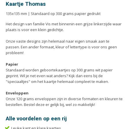
Handleidingen
Kaartje Thomas
Kaarten
135x135 mm | Standaard op 300 grams papier gedrukt
Kalenders
Het design van familie Vis met binnenin een grijze linkerzijde waar
Kerstkaarten
plaats is voor een klein gedichtje.
Liturgieën
Onze vaste designs zijn helemaal naar eigen smaak aan te
Menukaarten
passen. Een ander formaat, kleur of lettertype is voor ons geen
Mondkapjes
probleem!
Notitieblokken
Papier
Portfolio
Standaard worden geboortekaartjes op 300 grams wit papier
geprint. Wil je net even wat anders? Kijk dan eens bij de
Posters
"speciaaltjes" om het kaartje helemaal compleet te maken.
Programmaboekjes
Enveloppen
Rapporten/Verslagen
Onze 120 grams enveloppen zijn in diverse formaten en kleuren te
Rouwkaarten
bestellen. Bestel deze er gelijk bij, wel zo makkelijk!
Scripties
Alle voordelen op een rij
Trouwkaarten
Leuke kant en klare kaartjes