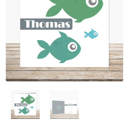
Afsprakenkaartjes
Inloggen
Ansichtkaarten
Winkelwagen
Briefpapier
Brochures
Cadeaubonnen
Certificaten/Diploma's
Doordruksets
Enveloppen
Etiketten
Flyers
Folders
Foto's
Geboortekaartjes
Hand-outs/Losbladig