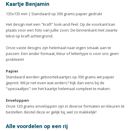
Handleidingen
Kaartje Benjamin
Kaarten
135x135 mm | Standaard op 300 grams papier gedrukt
Kalenders
Het design met een "kraft" look-and-feel. Op de voorkant kan
Kerstkaarten
plaats voor een foto van jullie zoon. De binnenkant met zwarte
Liturgieën
tekst op kraft achtergrond.
Menukaarten
Onze vaste designs zijn helemaal naar eigen smaak aan te
Mondkapjes
passen. Een ander formaat, kleur of lettertype is voor ons geen
probleem!
Notitieblokken
Portfolio
Papier
Standaard worden geboortekaartjes op 300 grams wit papier
Posters
geprint. Wil je net even wat anders? Kijk dan eens bij de
Programmaboekjes
"speciaaltjes" om het kaartje helemaal compleet te maken.
Rapporten/Verslagen
Enveloppen
Rouwkaarten
Onze 120 grams enveloppen zijn in diverse formaten en kleuren te
bestellen. Bestel deze er gelijk bij, wel zo makkelijk!
Scripties
Trouwkaarten
Alle voordelen op een rij