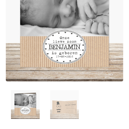
Afsprakenkaartjes
Inloggen
Ansichtkaarten
Winkelwagen
Briefpapier
Brochures
Cadeaubonnen
Certificaten/Diploma's
Doordruksets
Enveloppen
Etiketten
Flyers
Folders
Foto's
Geboortekaartjes
Hand-outs/Losbladig