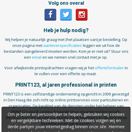
Volg ons overal
Heb je hulp nodig?
Wij helpen je natuurlijk graag met (het plaatsen van) je bestelling. Op
onze pagina met
aanleverspecificaties
leggen we uit hoe de
bestanden aangeleverd moeten worden. Kom je er niet uit? Stuur ons
een
email
en we nemen snel contact met je op.
Voor afwijkende printopdrachten vragen wij je het
offerteformulier
in
te vullen voor een offerte op maat.
PRINT123, al jaren professional in printen
PRINT123 is een zelfstandige onderneming opgericht in 2009 gevestigd
in Den Haag die zich richt op online printservices voor particulieren en
organisaties. De kwaliteit van de diensten onder het beheer van
PRINT123 wordt continu bewaakt door ervaren professionals.
Om je beter en persoonlijker te helpen, gebruiken wij cookies
Hierdoor kunnen wij een constante, hoge kwaliteit van de door jouw
en vergelijkbare technieken. Met de cookies volgen wij en
bestelde prints garanderen.
derde partijen jouw internetgedrag binnen onze site. Hiermee