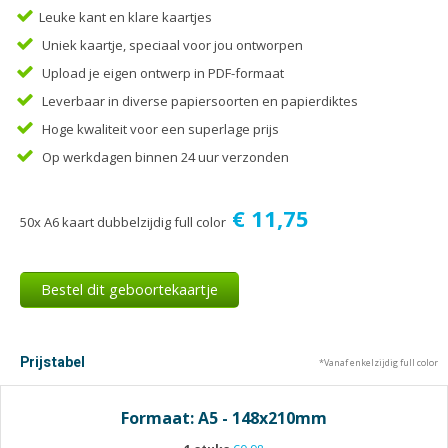
Tijdschriften
Leuke kant en klare kaartjes
Verhuiskaarten
Uniek kaartje, speciaal voor jou ontworpen
Verjaardagskaarten
Upload je eigen ontwerp in PDF-formaat
Visitekaartjes
Leverbaar in diverse papiersoorten en papierdiktes
Hoge kwaliteit voor een superlage prijs
Op werkdagen binnen 24 uur verzonden
€ 11,75
50x A6 kaart dubbelzijdig full color
Bestel dit geboortekaartje
Prijstabel
*Vanaf enkelzijdig full color
Formaat: A5 - 148x210mm