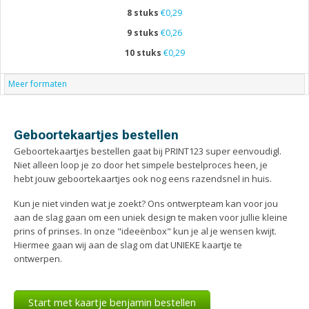
8 stuks
€0,29
9 stuks
€0,26
10 stuks
€0,29
Meer formaten
Geboortekaartjes bestellen
Geboortekaartjes bestellen gaat bij PRINT123 super eenvoudigl.
Niet alleen loop je zo door het simpele bestelproces heen, je
hebt jouw geboortekaartjes ook nog eens razendsnel in huis.
Kun je niet vinden wat je zoekt? Ons ontwerpteam kan voor jou
aan de slag gaan om een uniek design te maken voor jullie kleine
prins of prinses. In onze "ideeënbox" kun je al je wensen kwijt.
Hiermee gaan wij aan de slag om dat UNIEKE kaartje te
ontwerpen.
Start met kaartje benjamin bestellen