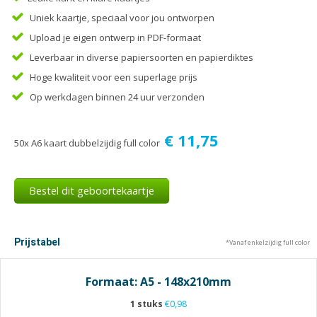
Tijdschriften
Uniek kaartje, speciaal voor jou ontworpen
Verhuiskaarten
Upload je eigen ontwerp in PDF-formaat
Verjaardagskaarten
Leverbaar in diverse papiersoorten en papierdiktes
Visitekaartjes
Hoge kwaliteit voor een superlage prijs
Op werkdagen binnen 24 uur verzonden
€ 11,75
50x A6 kaart dubbelzijdig full color
Bestel dit geboortekaartje
Prijstabel
*Vanaf enkelzijdig full color
Formaat: A5 - 148x210mm
1 stuks
€0,98