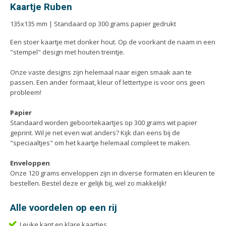
Handleidingen
Kaartje Ruben
Kaarten
135x135 mm | Standaard op 300 grams papier gedrukt
Kalenders
Een stoer kaartje met donker hout. Op de voorkant de naam in een
Kerstkaarten
"stempel" design met houten treintje.
Liturgieën
Onze vaste designs zijn helemaal naar eigen smaak aan te
Menukaarten
passen. Een ander formaat, kleur of lettertype is voor ons geen
Mondkapjes
probleem!
Notitieblokken
Papier
Portfolio
Standaard worden geboortekaartjes op 300 grams wit papier
geprint. Wil je net even wat anders? Kijk dan eens bij de
Posters
"speciaaltjes" om het kaartje helemaal compleet te maken.
Programmaboekjes
Enveloppen
Rapporten/Verslagen
Onze 120 grams enveloppen zijn in diverse formaten en kleuren te
Rouwkaarten
bestellen. Bestel deze er gelijk bij, wel zo makkelijk!
Scripties
Alle voordelen op een rij
Trouwkaarten
Leuke kant en klare kaartjes