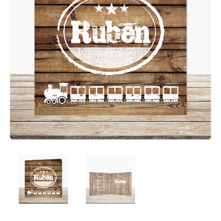
Afsprakenkaartjes
Inloggen
Ansichtkaarten
Winkelwagen
Briefpapier
Brochures
Cadeaubonnen
Certificaten/Diploma's
Doordruksets
Enveloppen
Etiketten
Flyers
Folders
Foto's
Geboortekaartjes
Hand-outs/Losbladig