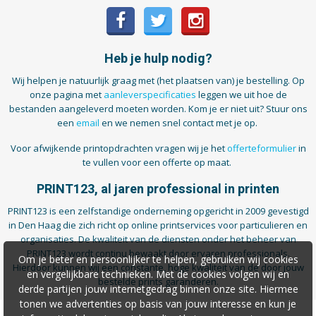
Heb je hulp nodig?
Wij helpen je natuurlijk graag met (het plaatsen van) je bestelling. Op
onze pagina met
aanleverspecificaties
leggen we uit hoe de
bestanden aangeleverd moeten worden. Kom je er niet uit? Stuur ons
een
email
en we nemen snel contact met je op.
Voor afwijkende printopdrachten vragen wij je het
offerteformulier
in
te vullen voor een offerte op maat.
PRINT123, al jaren professional in printen
PRINT123 is een zelfstandige onderneming opgericht in 2009 gevestigd
in Den Haag die zich richt op online printservices voor particulieren en
organisaties. De kwaliteit van de diensten onder het beheer van
PRINT123 wordt continu bewaakt door ervaren professionals.
Om je beter en persoonlijker te helpen, gebruiken wij cookies
Hierdoor kunnen wij een constante, hoge kwaliteit van de door jouw
en vergelijkbare technieken. Met de cookies volgen wij en
bestelde prints garanderen.
derde partijen jouw internetgedrag binnen onze site. Hiermee
tonen we advertenties op basis van jouw interesse en kun je