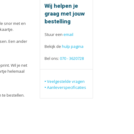
ieën
Tijdschriften
Wij helpen je
aarten
Verhuiskaarten
graag met jouw
apjes
Verjaardagskaarten
bestelling
de snor met en
eblokken
Visitekaartjes
kaartje.
Stuur een
email
ssen. Een ander
Bekijk de
hulp pagina
Bel ons:
070
- 3620728
int. Wil je net
artje helemaal
Veelgestelde vragen
Aanleverspecificaties
 te bestellen.