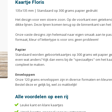
Enveloppen
Liturg
Kaartje Floris
Etiketten
Menuk
135x135 mm | Standaard op 300 grams papier gedrukt
Flyers
Mondk
Het design voor een stoere zoon. Op de voorkant een geteken
Folders
Notiti
dikke lijnen. Deze lijnen komen terug op de binnenkant van het 
Onze vaste designs zijn helemaal naar eigen smaak aan te pa
formaat, kleur of lettertype is voor ons geen probleem!
Papier
Standaard worden geboortekaartjes op 300 grams wit papier gepr
even wat anders? Kijk dan eens bij de "speciaaltjes" om het ka
compleet te maken.
Enveloppen
Onze 120 grams enveloppen zijn in diverse formaten en kleuren
Bestel deze er gelijk bij, wel zo makkelijk!
Alle voordelen op een rij
Leuke kant en klare kaartjes