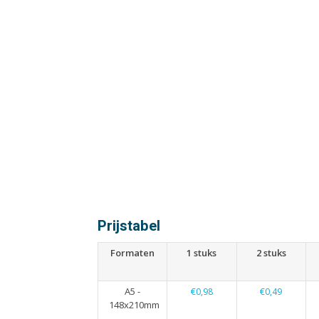
Prijstabel
Formaten
1 stuks
2 stuks
A5 -
€0,98
€0,49
148x210mm