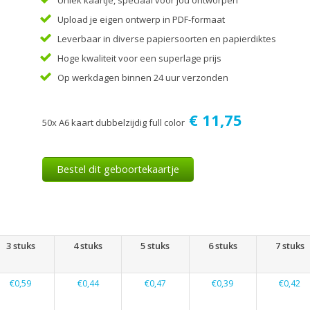
Uniek kaartje, speciaal voor jou ontworpen
Upload je eigen ontwerp in PDF-formaat
Leverbaar in diverse papiersoorten en papierdiktes
Hoge kwaliteit voor een superlage prijs
Op werkdagen binnen 24 uur verzonden
€ 11,75
50x A6 kaart dubbelzijdig full color
Bestel dit geboortekaartje
3 stuks
4 stuks
5 stuks
6 stuks
7 stuks
€0,59
€0,44
€0,47
€0,39
€0,42