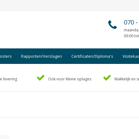
070
-
maandag
09:00 to
osters
Rapporten/Verslagen
Certificaten/Diploma's
Visiteka
Afsprakenkaartjes
Foto's
e levering
Ook voor kleine oplages
Makkelijk en s
Ansichtkaarten
Geboo
Briefpapier
Hand-o
Brochures
Handl
Cadeaubonnen
Kaart
Certificaten/Diploma's
Kalen
Doordruksets
Kerstk