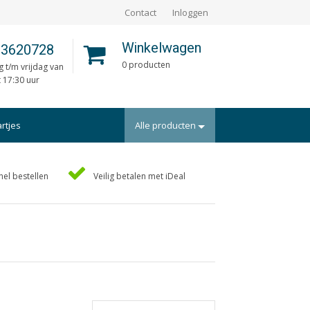
Contact
Inloggen
Winkelwagen
 3620728
0 producten
 t/m vrijdag van
t 17:30 uur
artjes
Alle producten
Portfolio
nel bestellen
Veilig betalen met iDeal
rtekaartjes
Posters
uts/Losbladig
Programmaboekjes
eidingen
Rapporten/Verslagen
en
Rouwkaarten
ders
Scripties
aarten
Trouwkaarten