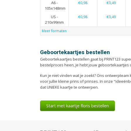
A6 -
€0,98
€0,49
105x148mm
US -
€0,98
€0,49
210x99mm
Meer formaten
Geboortekaartjes bestellen
Geboortekaartjes bestellen gaat bij PRINT123 super
bestelproces heen, je hebt jouw geboortekaartjes 
Kun je niet vinden wat je zoekt? Ons ontwerpteam
voor jullie kleine prins of prinses. In onze "ideeën
dat UNIEKE kaartje te ontwerpen.
Start met kaartje floris bestellen