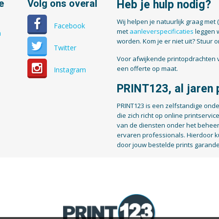
e
Volg ons overal
Heb je hulp nodig?
Wij helpen je natuurlijk graag met 
Facebook
met
aanleverspecificaties
leggen 
n
worden. Kom je er niet uit? Stuur 
Twitter
Voor afwijkende printopdrachten v
een offerte op maat.
Instagram
PRINT123, al jaren p
PRINT123 is een zelfstandige onde
die zich richt op online printservic
van de diensten onder het beheer
ervaren professionals. Hierdoor k
door jouw bestelde prints garand