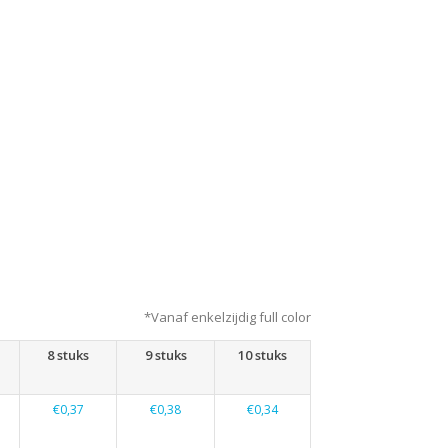
*Vanaf enkelzijdig full color
8 stuks
9 stuks
10 stuks
€0,37
€0,38
€0,34