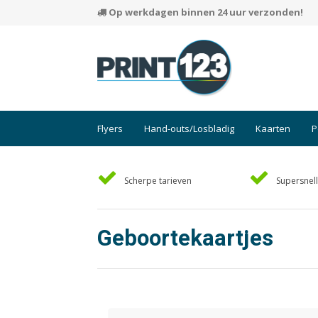
Op werkdagen binnen 24 uur verzonden!
Flyers
Hand-outs/Losbladig
Kaarten
P
Scherpe tarieven
Supersnell
Geboortekaartjes