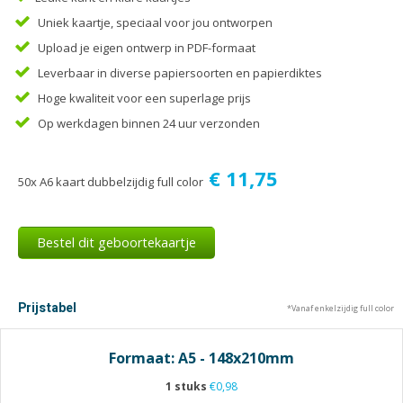
Tijdschriften
Uniek kaartje, speciaal voor jou ontworpen
Verhuiskaarten
Upload je eigen ontwerp in PDF-formaat
Verjaardagskaarten
Leverbaar in diverse papiersoorten en papierdiktes
Visitekaartjes
Hoge kwaliteit voor een superlage prijs
Op werkdagen binnen 24 uur verzonden
€ 11,75
50x A6 kaart dubbelzijdig full color
Bestel dit geboortekaartje
Prijstabel
*Vanaf enkelzijdig full color
Formaat: A5 - 148x210mm
1 stuks
€0,98