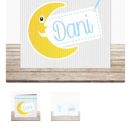
Afsprakenkaartjes
Inloggen
Ansichtkaarten
Winkelwagen
Briefpapier
Brochures
Cadeaubonnen
Certificaten/Diploma's
Doordruksets
Enveloppen
Etiketten
Flyers
Folders
Foto's
Geboortekaartjes
Hand-outs/Losbladig