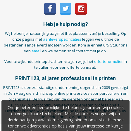
Heb je hulp nodig?
Wij helpen je natuurlijk graag met (het plaatsen van) je bestelling. Op
onze pagina met
aanleverspecificaties
leggen we uit hoe de
bestanden aangeleverd moeten worden. Kom je er niet uit? Stuur ons
een
email
en we nemen snel contact met je op.
Voor afwijkende printopdrachten vragen wij je het
offerteformulier
in
te vullen voor een offerte op maat.
PRINT123, al jaren professional in printen
PRINT123 is een zelfstandige onderneming opgericht in 2009 gevestigd
in Den Haag die zich richt op online printservices voor particulieren en
organisaties. De kwaliteit van de diensten onder het beheer van
PRINT123 wordt continu bewaakt door ervaren professionals.
Om je beter en persoonlijker te helpen, gebruiken wij cookies
Hierdoor kunnen wij een constante, hoge kwaliteit van de door jouw
en vergelijkbare technieken. Met de cookies volgen wij en
bestelde prints garanderen.
derde partijen jouw internetgedrag binnen onze site. Hiermee
tonen we advertenties op basis van jouw interesse en kun je