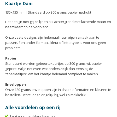
Handleidingen
Kaartje Dani
Kaarten
135x135 mm | Standaard op 300 grams papier gedrukt
Kalenders
Het design met grijze lijnen als achtergrond met lachende maan en
Kerstkaarten
naamkaart op de voorkant.
Liturgieën
Onze vaste designs zijn helemaal naar eigen smaak aan te
Menukaarten
passen. Een ander formaat, kleur of lettertype is voor ons geen
Mondkapjes
probleem!
Notitieblokken
Papier
Portfolio
Standaard worden geboortekaartjes op 300 grams wit papier
geprint. Wil je net even wat anders? Kijk dan eens bij de
Posters
"speciaaltjes" om het kaartje helemaal compleet te maken.
Programmaboekjes
Enveloppen
Rapporten/Verslagen
Onze 120 grams enveloppen zijn in diverse formaten en kleuren te
Rouwkaarten
bestellen. Bestel deze er gelijk bij, wel zo makkelijk!
Scripties
Alle voordelen op een rij
Trouwkaarten
Leuke kant en klare kaartjes