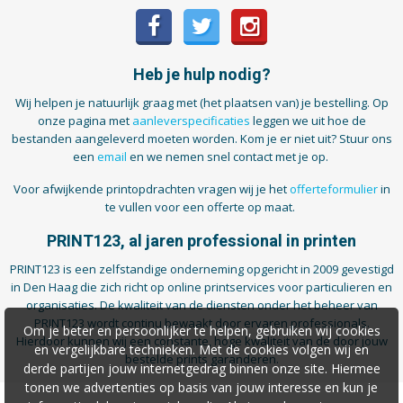
Heb je hulp nodig?
Wij helpen je natuurlijk graag met (het plaatsen van) je bestelling. Op
onze pagina met
aanleverspecificaties
leggen we uit hoe de
bestanden aangeleverd moeten worden. Kom je er niet uit? Stuur ons
een
email
en we nemen snel contact met je op.
Voor afwijkende printopdrachten vragen wij je het
offerteformulier
in
te vullen voor een offerte op maat.
PRINT123, al jaren professional in printen
PRINT123 is een zelfstandige onderneming opgericht in 2009 gevestigd
in Den Haag die zich richt op online printservices voor particulieren en
organisaties. De kwaliteit van de diensten onder het beheer van
PRINT123 wordt continu bewaakt door ervaren professionals.
Om je beter en persoonlijker te helpen, gebruiken wij cookies
Hierdoor kunnen wij een constante, hoge kwaliteit van de door jouw
en vergelijkbare technieken. Met de cookies volgen wij en
bestelde prints garanderen.
derde partijen jouw internetgedrag binnen onze site. Hiermee
tonen we advertenties op basis van jouw interesse en kun je