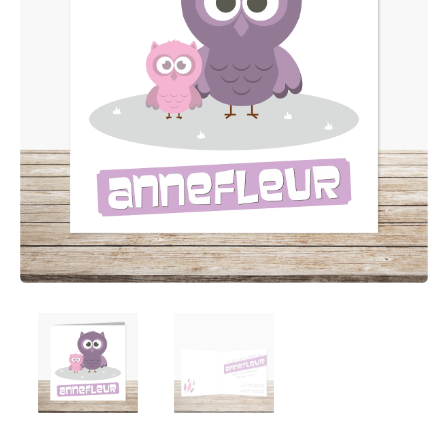
Afsprakenkaartjes
Inloggen
Ansichtkaarten
Winkelwagen
Briefpapier
Brochures
Cadeaubonnen
Certificaten/Diploma's
Doordruksets
Enveloppen
Etiketten
Flyers
Folders
Foto's
Geboortekaartjes
Hand-outs/Losbladig