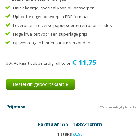
Tijdschriften
Uniek kaartje, speciaal voor jou ontworpen
Verhuiskaarten
Upload je eigen ontwerp in PDF-formaat
Verjaardagskaarten
Leverbaar in diverse papiersoorten en papierdiktes
Visitekaartjes
Hoge kwaliteit voor een superlage prijs
Op werkdagen binnen 24 uur verzonden
€ 11,75
50x A6 kaart dubbelzijdig full color
Bestel dit geboortekaartje
Prijstabel
*Vanaf enkelzijdig full color
Formaat: A5 - 148x210mm
1 stuks
€0,98