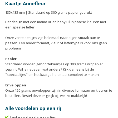
Handleidingen
Kaartje Annefleur
Kaarten
135x135 mm | Standaard op 300 grams papier gedrukt
Kalenders
Het design met een mama uil en baby uil in paarse kleuren met
Kerstkaarten
een speelse letter
Liturgieën
Onze vaste designs zijn helemaal naar eigen smaak aan te
Menukaarten
passen. Een ander formaat, kleur of lettertype is voor ons geen
Mondkapjes
probleem!
Notitieblokken
Papier
Portfolio
Standaard worden geboortekaartjes op 300 grams wit papier
geprint. Wil je net even wat anders? Kijk dan eens bij de
Posters
"speciaaltjes" om het kaartje helemaal compleet te maken.
Programmaboekjes
Enveloppen
Rapporten/Verslagen
Onze 120 grams enveloppen zijn in diverse formaten en kleuren te
Rouwkaarten
bestellen. Bestel deze er gelijk bij, wel zo makkelijk!
Scripties
Alle voordelen op een rij
Trouwkaarten
Leuke kant en klare kaartjes