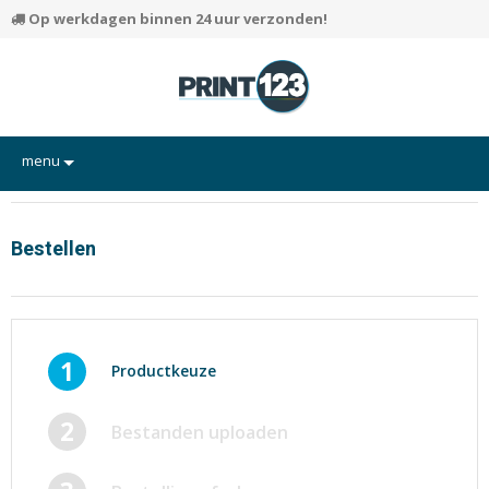
Op werkdagen binnen 24 uur verzonden!
menu
Flyers
Hand-outs/Losbladig
Bestellen
Kaarten
Posters
Rapporten/Verslagen
1
Productkeuze
Certificaten/Diploma's
2
Bestanden uploaden
Visitekaartjes
Alle producten