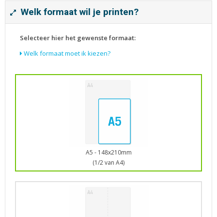
Tijdschriften
Welk formaat wil je printen?
Verhuiskaarten
Verjaardagskaarten
Selecteer hier het gewenste formaat:
Visitekaartjes
Welk formaat moet ik kiezen?
A5 - 148x210mm
(1/2 van A4)