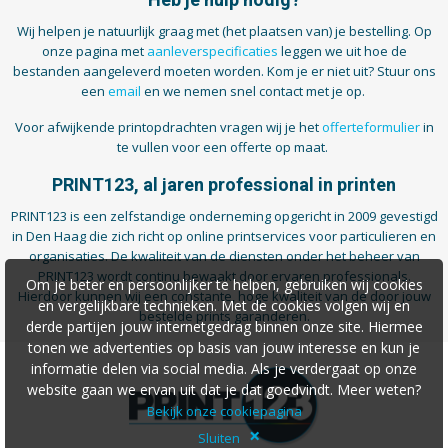
Heb je hulp nodig?
Wij helpen je natuurlijk graag met (het plaatsen van) je bestelling. Op
onze pagina met
aanleverspecificaties
leggen we uit hoe de
bestanden aangeleverd moeten worden. Kom je er niet uit? Stuur ons
een
email
en we nemen snel contact met je op.
Voor afwijkende printopdrachten vragen wij je het
offerteformulier
in
te vullen voor een offerte op maat.
PRINT123, al jaren professional in printen
PRINT123 is een zelfstandige onderneming opgericht in 2009 gevestigd
in Den Haag die zich richt op online printservices voor particulieren en
organisaties. De kwaliteit van de diensten onder het beheer van
PRINT123 wordt continu bewaakt door ervaren professionals.
Om je beter en persoonlijker te helpen, gebruiken wij cookies
Hierdoor kunnen wij een constante, hoge kwaliteit van de door jouw
en vergelijkbare technieken. Met de cookies volgen wij en
bestelde prints garanderen.
derde partijen jouw internetgedrag binnen onze site. Hiermee
tonen we advertenties op basis van jouw interesse en kun je
informatie delen via social media. Als je verdergaat op onze
website gaan we ervan uit dat je dat goedvindt. Meer weten?
Bekijk onze cookiepagina
×
Sluiten