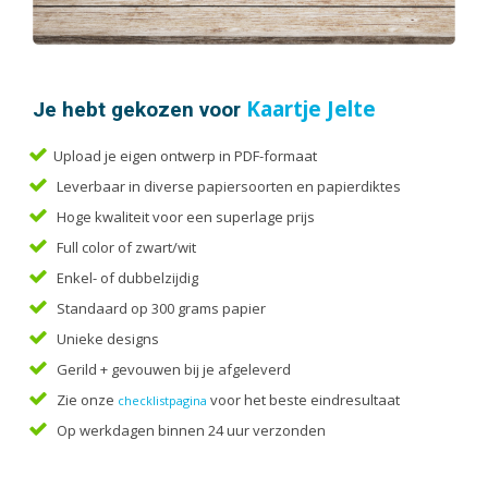
Handleidingen
Kaarten
Kalenders
Kerstkaarten
Je hebt gekozen voor
Kaartje Jelte
Liturgieën
Upload je eigen ontwerp in PDF-formaat
Menukaarten
Leverbaar in diverse papiersoorten en papierdiktes
Mondkapjes
Hoge kwaliteit voor een superlage prijs
Notitieblokken
Full color of zwart/wit
Portfolio
Enkel- of dubbelzijdig
Posters
Standaard op 300 grams papier
Programmaboekjes
Unieke designs
Rapporten/Verslagen
Gerild + gevouwen bij je afgeleverd
Rouwkaarten
Zie onze
voor het beste eindresultaat
checklistpagina
Scripties
Op werkdagen binnen 24 uur verzonden
Trouwkaarten