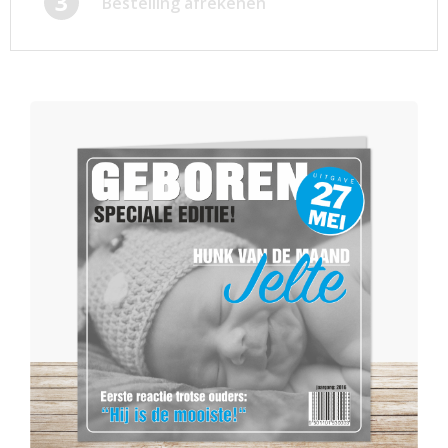
3
Bestelling afrekenen
Afsprakenkaartjes
Inloggen
Ansichtkaarten
Winkelwagen
Briefpapier
Brochures
Cadeaubonnen
Certificaten/Diploma's
Doordruksets
Enveloppen
Etiketten
Flyers
Folders
Foto's
Geboortekaartjes
Hand-outs/Losbladig