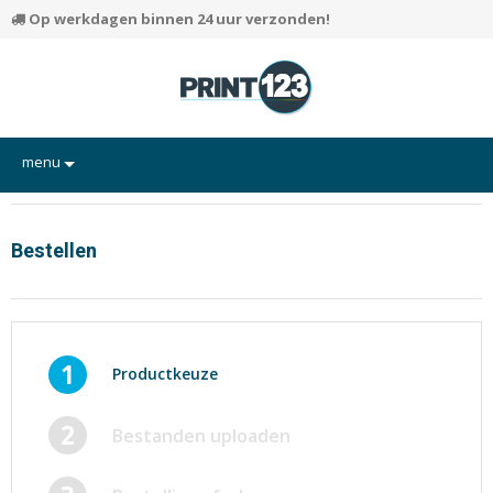
Op werkdagen binnen 24 uur verzonden!
menu
Flyers
Hand-outs/Losbladig
Bestellen
Kaarten
Posters
Rapporten/Verslagen
1
Productkeuze
Certificaten/Diploma's
2
Bestanden uploaden
Visitekaartjes
Alle producten