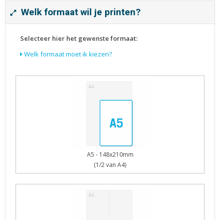
Tijdschriften
Welk formaat wil je printen?
Verhuiskaarten
Verjaardagskaarten
Selecteer hier het gewenste formaat:
Visitekaartjes
Welk formaat moet ik kiezen?
A5 - 148x210mm
(1/2 van A4)