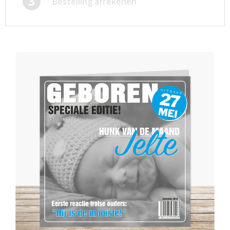
3
Bestelling afrekenen
Afsprakenkaartjes
Inloggen
Ansichtkaarten
Winkelwagen
Briefpapier
Brochures
Cadeaubonnen
Certificaten/Diploma's
Doordruksets
Enveloppen
Etiketten
Flyers
Folders
Foto's
Geboortekaartjes
Hand-outs/Losbladig