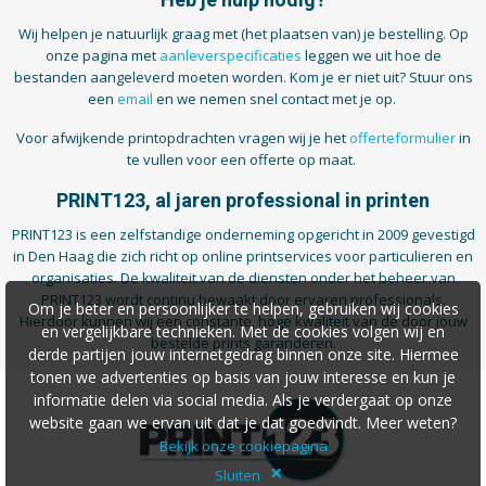
Heb je hulp nodig?
Wij helpen je natuurlijk graag met (het plaatsen van) je bestelling. Op
onze pagina met
aanleverspecificaties
leggen we uit hoe de
bestanden aangeleverd moeten worden. Kom je er niet uit? Stuur ons
een
email
en we nemen snel contact met je op.
Voor afwijkende printopdrachten vragen wij je het
offerteformulier
in
te vullen voor een offerte op maat.
PRINT123, al jaren professional in printen
PRINT123 is een zelfstandige onderneming opgericht in 2009 gevestigd
in Den Haag die zich richt op online printservices voor particulieren en
organisaties. De kwaliteit van de diensten onder het beheer van
PRINT123 wordt continu bewaakt door ervaren professionals.
Om je beter en persoonlijker te helpen, gebruiken wij cookies
Hierdoor kunnen wij een constante, hoge kwaliteit van de door jouw
en vergelijkbare technieken. Met de cookies volgen wij en
bestelde prints garanderen.
derde partijen jouw internetgedrag binnen onze site. Hiermee
tonen we advertenties op basis van jouw interesse en kun je
informatie delen via social media. Als je verdergaat op onze
website gaan we ervan uit dat je dat goedvindt. Meer weten?
Bekijk onze cookiepagina
×
Sluiten