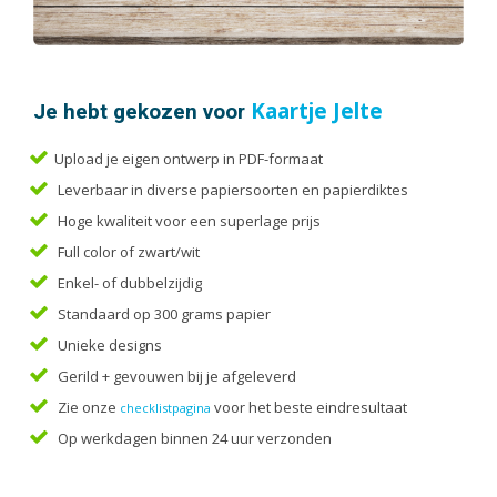
Handleidingen
Kaarten
Kalenders
Kerstkaarten
Je hebt gekozen voor
Kaartje Jelte
Liturgieën
Upload je eigen ontwerp in PDF-formaat
Menukaarten
Leverbaar in diverse papiersoorten en papierdiktes
Mondkapjes
Hoge kwaliteit voor een superlage prijs
Notitieblokken
Full color of zwart/wit
Portfolio
Enkel- of dubbelzijdig
Posters
Standaard op 300 grams papier
Programmaboekjes
Unieke designs
Rapporten/Verslagen
Gerild + gevouwen bij je afgeleverd
Rouwkaarten
Zie onze
voor het beste eindresultaat
checklistpagina
Scripties
Op werkdagen binnen 24 uur verzonden
Trouwkaarten