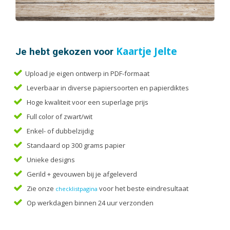
Handleidingen
Kaarten
Kalenders
Kerstkaarten
Je hebt gekozen voor
Kaartje Jelte
Liturgieën
Upload je eigen ontwerp in PDF-formaat
Menukaarten
Leverbaar in diverse papiersoorten en papierdiktes
Mondkapjes
Hoge kwaliteit voor een superlage prijs
Notitieblokken
Full color of zwart/wit
Portfolio
Enkel- of dubbelzijdig
Posters
Standaard op 300 grams papier
Programmaboekjes
Unieke designs
Rapporten/Verslagen
Gerild + gevouwen bij je afgeleverd
Rouwkaarten
Zie onze
voor het beste eindresultaat
checklistpagina
Scripties
Op werkdagen binnen 24 uur verzonden
Trouwkaarten