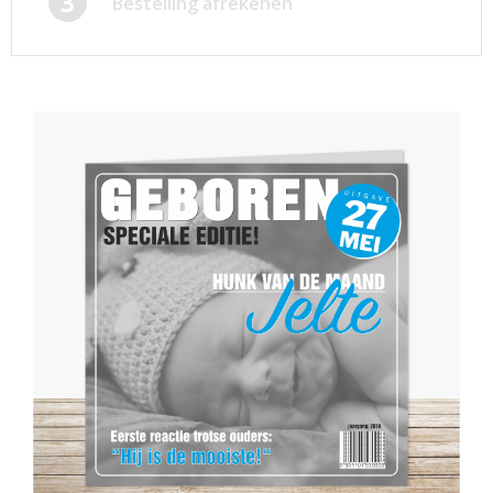
3
Bestelling afrekenen
Afsprakenkaartjes
Inloggen
Ansichtkaarten
Winkelwagen
Briefpapier
Brochures
Cadeaubonnen
Certificaten/Diploma's
Doordruksets
Enveloppen
Etiketten
Flyers
Folders
Foto's
Geboortekaartjes
Hand-outs/Losbladig