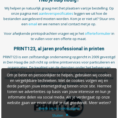
Heb je hulp nodig?
Wij helpen je natuurlijk graag met (het plaatsen van) je bestelling. Op
onze pagina met
aanleverspecificaties
leggen we uit hoe de
bestanden aangeleverd moeten worden. Kom je er niet uit? Stuur ons
een
email
en we nemen snel contact met je op.
Voor afwijkende printopdrachten vragen wij je het
offerteformulier
in
te vullen voor een offerte op maat.
PRINT123, al jaren professional in printen
PRINT123 is een zelfstandige onderneming opgericht in 2009 gevestigd
in Den Haag die zich richt op online printservices voor particulieren en
organisaties. De kwaliteit van de diensten onder het beheer van
PRINT123 wordt continu bewaakt door ervaren professionals.
Om je beter en persoonlijker te helpen, gebruiken wij cookies
Hierdoor kunnen wij een constante, hoge kwaliteit van de door jouw
en vergelijkbare technieken. Met de cookies volgen wij en
bestelde prints garanderen.
derde partijen jouw internetgedrag binnen onze site. Hiermee
tonen we advertenties op basis van jouw interesse en kun je
informatie delen via social media. Als je verdergaat op onze
website gaan we ervan uit dat je dat goedvindt. Meer weten?
Bekijk onze cookiepagina
×
Sluiten