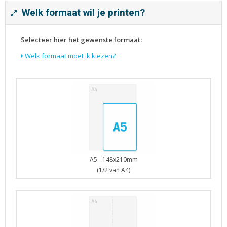
Tijdschriften
Welk formaat wil je printen?
Verhuiskaarten
Verjaardagskaarten
Selecteer hier het gewenste formaat:
Visitekaartjes
Welk formaat moet ik kiezen?
A5 - 148x210mm
(1/2 van A4)