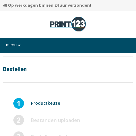
Op werkdagen binnen 24 uur verzonden!
menu
Flyers
Hand-outs/Losbladig
Bestellen
Kaarten
Posters
Rapporten/Verslagen
1
Productkeuze
Certificaten/Diploma's
2
Bestanden uploaden
Visitekaartjes
Alle producten