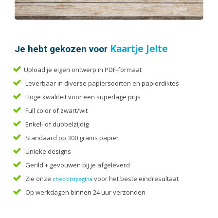
Handleidingen
Kaarten
Kalenders
Kerstkaarten
Je hebt gekozen voor
Kaartje Jelte
Liturgieën
Upload je eigen ontwerp in PDF-formaat
Menukaarten
Leverbaar in diverse papiersoorten en papierdiktes
Mondkapjes
Hoge kwaliteit voor een superlage prijs
Notitieblokken
Full color of zwart/wit
Portfolio
Enkel- of dubbelzijdig
Posters
Standaard op 300 grams papier
Programmaboekjes
Unieke designs
Rapporten/Verslagen
Gerild + gevouwen bij je afgeleverd
Rouwkaarten
Zie onze
voor het beste eindresultaat
checklistpagina
Scripties
Op werkdagen binnen 24 uur verzonden
Trouwkaarten