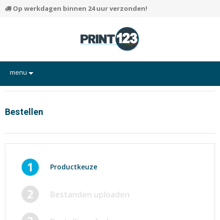
Op werkdagen binnen 24 uur verzonden!
menu
Flyers
Hand-outs/Losbladig
Bestellen
Kaarten
Posters
Rapporten/Verslagen
1
Productkeuze
Certificaten/Diploma's
2
Bestanden uploaden
Visitekaartjes
Alle producten