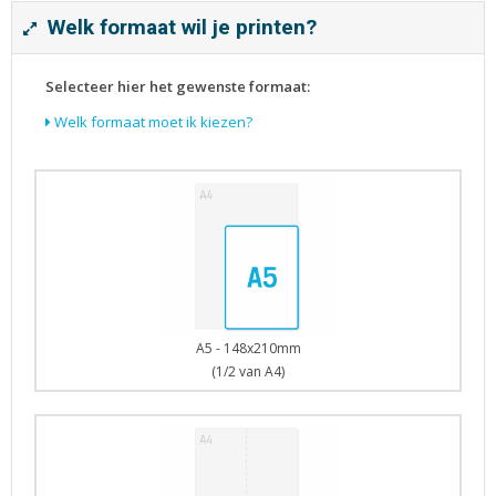
Tijdschriften
Welk formaat wil je printen?
Verhuiskaarten
Verjaardagskaarten
Selecteer hier het gewenste formaat:
Visitekaartjes
Welk formaat moet ik kiezen?
A5 - 148x210mm
(1/2 van A4)