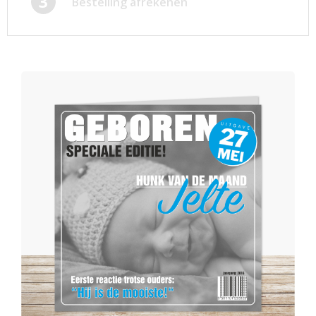
3
Bestelling afrekenen
Afsprakenkaartjes
Inloggen
Ansichtkaarten
Winkelwagen
Briefpapier
Brochures
Cadeaubonnen
Certificaten/Diploma's
Doordruksets
Enveloppen
Etiketten
Flyers
Folders
Foto's
Geboortekaartjes
Hand-outs/Losbladig