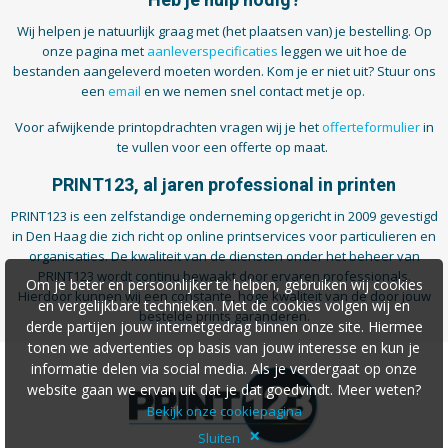
Heb je hulp nodig?
Wij helpen je natuurlijk graag met (het plaatsen van) je bestelling. Op
onze pagina met
aanleverspecificaties
leggen we uit hoe de
bestanden aangeleverd moeten worden. Kom je er niet uit? Stuur ons
een
email
en we nemen snel contact met je op.
Voor afwijkende printopdrachten vragen wij je het
offerteformulier
in
te vullen voor een offerte op maat.
PRINT123, al jaren professional in printen
PRINT123 is een zelfstandige onderneming opgericht in 2009 gevestigd
in Den Haag die zich richt op online printservices voor particulieren en
organisaties. De kwaliteit van de diensten onder het beheer van
PRINT123 wordt continu bewaakt door ervaren professionals.
Om je beter en persoonlijker te helpen, gebruiken wij cookies
Hierdoor kunnen wij een constante, hoge kwaliteit van de door jouw
en vergelijkbare technieken. Met de cookies volgen wij en
bestelde prints garanderen.
derde partijen jouw internetgedrag binnen onze site. Hiermee
tonen we advertenties op basis van jouw interesse en kun je
informatie delen via social media. Als je verdergaat op onze
website gaan we ervan uit dat je dat goedvindt. Meer weten?
Bekijk onze cookiepagina
×
Sluiten