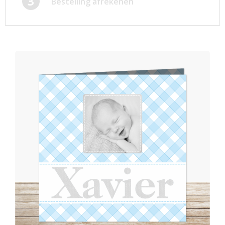
3
Bestelling afrekenen
Afsprakenkaartjes
Inloggen
Ansichtkaarten
Winkelwagen
Briefpapier
Brochures
Cadeaubonnen
Certificaten/Diploma's
Doordruksets
Enveloppen
Etiketten
Flyers
Folders
Foto's
Geboortekaartjes
Hand-outs/Losbladig