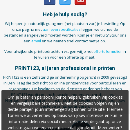
Heb je hulp nodig?
Wij helpen je natuurlijk graag met (het plaatsen van) je bestelling. Op
onze pagina met
aanleverspecificaties
leggen we uit hoe de
bestanden aangeleverd moeten worden. Kom je er niet uit? Stuur ons
een
email
en we nemen snel contact met je op.
Voor afwijkende printopdrachten vragen wij je het
offerteformulier
in
te vullen voor een offerte op maat.
PRINT123, al jaren professional in printen
PRINT123 is een zelfstandige onderneming opgericht in 2009 gevestigd
in Den Haag die zich richt op online printservices voor particulieren en
organisaties. De kwaliteit van de diensten onder het beheer van
PRINT123 wordt continu bewaakt door ervaren professionals.
Om je beter en persoonlijker te helpen, gebruiken wij cookies
Hierdoor kunnen wij een constante, hoge kwaliteit van de door jouw
en vergelijkbare technieken. Met de cookies volgen wij en
bestelde prints garanderen.
derde partijen jouw internetgedrag binnen onze site. Hiermee
tonen we advertenties op basis van jouw interesse en kun je
informatie delen via social media. Als je verdergaat op onze
website gaan we ervan uit dat je dat goedvindt. Meer weten?