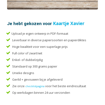
Handleidingen
Kaarten
Kalenders
Kerstkaarten
Je hebt gekozen voor
Kaartje Xavier
Liturgieën
Upload je eigen ontwerp in PDF-formaat
Menukaarten
Leverbaar in diverse papiersoorten en papierdiktes
Mondkapjes
Hoge kwaliteit voor een superlage prijs
Notitieblokken
Full color of zwart/wit
Portfolio
Enkel- of dubbelzijdig
Posters
Standaard op 300 grams papier
Programmaboekjes
Unieke designs
Rapporten/Verslagen
Gerild + gevouwen bij je afgeleverd
Rouwkaarten
Zie onze
voor het beste eindresultaat
checklistpagina
Scripties
Op werkdagen binnen 24 uur verzonden
Trouwkaarten