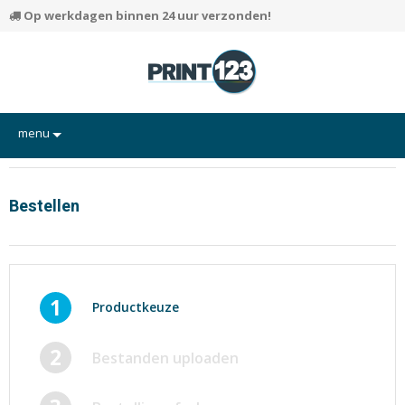
Op werkdagen binnen 24 uur verzonden!
menu
Flyers
Hand-outs/Losbladig
Bestellen
Kaarten
Posters
Rapporten/Verslagen
1
Productkeuze
Certificaten/Diploma's
2
Bestanden uploaden
Visitekaartjes
Alle producten