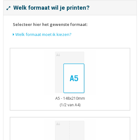
Tijdschriften
Welk formaat wil je printen?
Verhuiskaarten
Verjaardagskaarten
Selecteer hier het gewenste formaat:
Visitekaartjes
Welk formaat moet ik kiezen?
A5 - 148x210mm
(1/2 van A4)