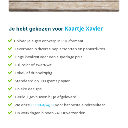
Handleidingen
Kaarten
Kalenders
Kerstkaarten
Je hebt gekozen voor
Kaartje Xavier
Liturgieën
Upload je eigen ontwerp in PDF-formaat
Menukaarten
Leverbaar in diverse papiersoorten en papierdiktes
Mondkapjes
Hoge kwaliteit voor een superlage prijs
Notitieblokken
Full color of zwart/wit
Portfolio
Enkel- of dubbelzijdig
Posters
Standaard op 300 grams papier
Programmaboekjes
Unieke designs
Rapporten/Verslagen
Gerild + gevouwen bij je afgeleverd
Rouwkaarten
Zie onze
voor het beste eindresultaat
checklistpagina
Scripties
Op werkdagen binnen 24 uur verzonden
Trouwkaarten