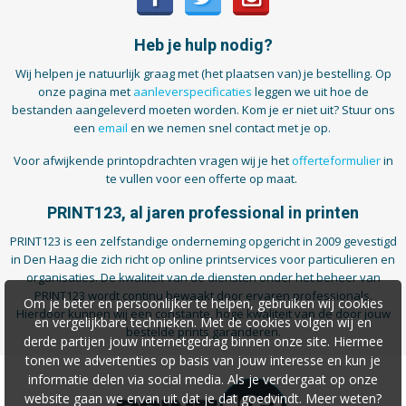
Heb je hulp nodig?
Wij helpen je natuurlijk graag met (het plaatsen van) je bestelling. Op
onze pagina met
aanleverspecificaties
leggen we uit hoe de
bestanden aangeleverd moeten worden. Kom je er niet uit? Stuur ons
een
email
en we nemen snel contact met je op.
Voor afwijkende printopdrachten vragen wij je het
offerteformulier
in
te vullen voor een offerte op maat.
PRINT123, al jaren professional in printen
PRINT123 is een zelfstandige onderneming opgericht in 2009 gevestigd
in Den Haag die zich richt op online printservices voor particulieren en
organisaties. De kwaliteit van de diensten onder het beheer van
PRINT123 wordt continu bewaakt door ervaren professionals.
Om je beter en persoonlijker te helpen, gebruiken wij cookies
Hierdoor kunnen wij een constante, hoge kwaliteit van de door jouw
en vergelijkbare technieken. Met de cookies volgen wij en
bestelde prints garanderen.
derde partijen jouw internetgedrag binnen onze site. Hiermee
tonen we advertenties op basis van jouw interesse en kun je
informatie delen via social media. Als je verdergaat op onze
website gaan we ervan uit dat je dat goedvindt. Meer weten?