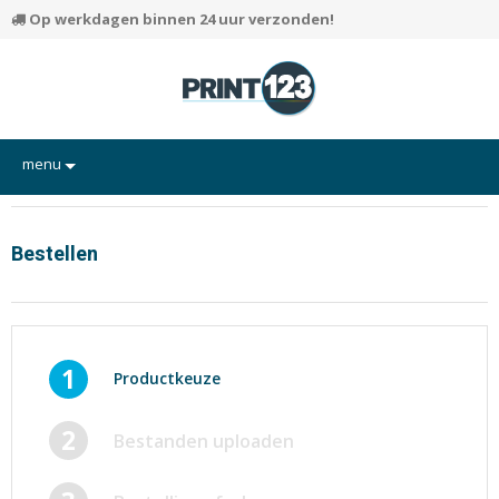
Op werkdagen binnen 24 uur verzonden!
menu
Flyers
Hand-outs/Losbladig
Bestellen
Kaarten
Posters
Rapporten/Verslagen
1
Productkeuze
Certificaten/Diploma's
2
Bestanden uploaden
Visitekaartjes
Alle producten