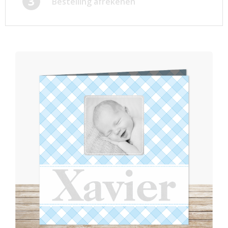
3
Bestelling afrekenen
Afsprakenkaartjes
Inloggen
Ansichtkaarten
Winkelwagen
Briefpapier
Brochures
Cadeaubonnen
Certificaten/Diploma's
Doordruksets
Enveloppen
Etiketten
Flyers
Folders
Foto's
Geboortekaartjes
Hand-outs/Losbladig