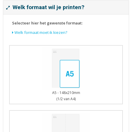
Tijdschriften
Welk formaat wil je printen?
Verhuiskaarten
Verjaardagskaarten
Selecteer hier het gewenste formaat:
Visitekaartjes
Welk formaat moet ik kiezen?
A5 - 148x210mm
(1/2 van A4)