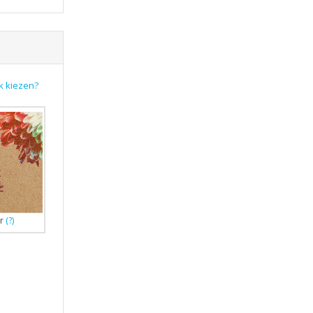
k kiezen?
r
(?)