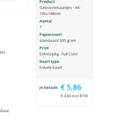
ieën
Tijdschriften
Product
Geboortekaartjes - A6 -
aarten
Verhuiskaarten
105x148mm
apjes
Verjaardagskaarten
Aantal
7
eblokken
Visitekaartjes
Papiersoort
standaard 300 gram
Print
tes
Enkelzijdig - Full Color
Kaart type
Enkele kaart
€ 5,86
Je betaalt
€ 4,84 excl BTW
ltaat