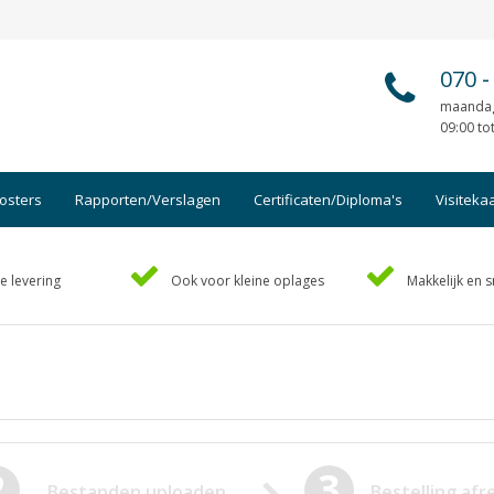
070
-
maandag
09:00 to
osters
Rapporten/Verslagen
Certificaten/Diploma's
Visiteka
Afsprakenkaartjes
Foto's
e levering
Ook voor kleine oplages
Makkelijk en s
Ansichtkaarten
Geboo
Briefpapier
Hand-o
Brochures
Handl
Cadeaubonnen
Kaart
Certificaten/Diploma's
Kalen
Doordruksets
Kerstk
2
3
Bestanden uploaden
Bestelling af