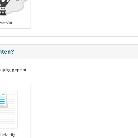
art/Wit
inten?
zijdig geprint
belzijdig