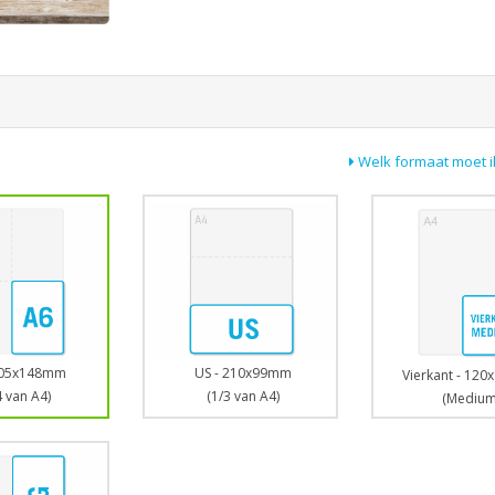
Welk formaat moet i
US - 210x99mm
105x148mm
Vierkant - 12
(1/3 van A4)
4 van A4)
(Medium