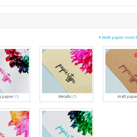
Welk papier moet i
y papier
(?)
Metallic
(?)
Kraft papie