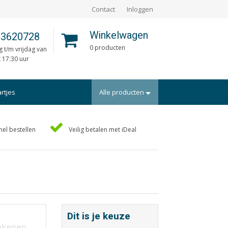
Contact
Inloggen
Winkelwagen
 3620728
0 producten
 t/m vrijdag van
t 17:30 uur
artjes
Alle producten
Portfolio
nel bestellen
Veilig betalen met iDeal
rtekaartjes
Posters
uts/Losbladig
Programmaboekjes
eidingen
Rapporten/Verslagen
en
Rouwkaarten
ders
Scripties
Dit is je keuze
aarten
Trouwkaarten
rekenen