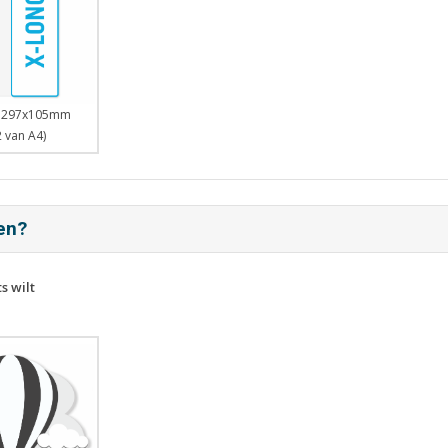
- 297x105mm
2 van A4)
ten?
s wilt