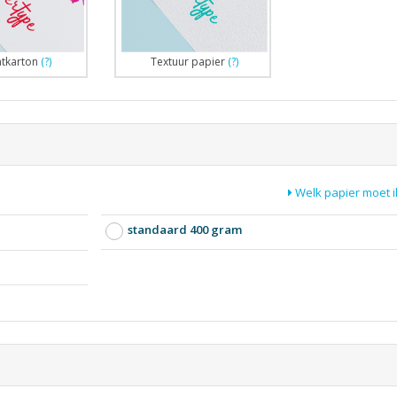
atkarton
(?)
Textuur papier
(?)
Welk papier moet i
standaard 400 gram