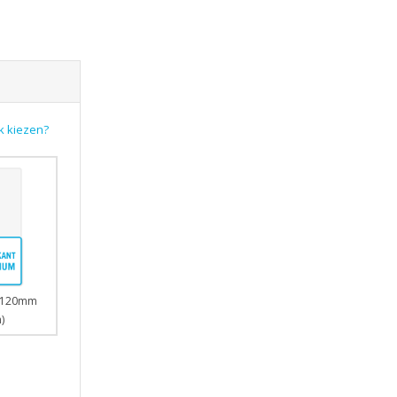
k kiezen?
0x120mm
)