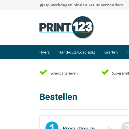
Op werkdagen binnen 24 uur verzonden!
Flyers
Hand-outs/Losbladig
Kaarten
P
Scherpe tarieven
Supersnell
Bestellen
1
Productkeuze