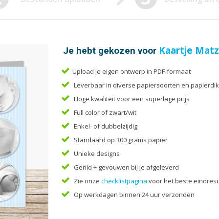
Enveloppen
Liturg
Etiketten
Menuk
Flyers
Mondk
Folders
Notiti
Je hebt gekozen voor
Kaartje Matz
Upload je eigen ontwerp in PDF-formaat
Leverbaar in diverse papiersoorten en papierdik
Hoge kwaliteit voor een superlage prijs
Full color of zwart/wit
Enkel- of dubbelzijdig
Standaard op 300 grams papier
Unieke designs
Gerild + gevouwen bij je afgeleverd
Zie onze
checklistpagina
voor het beste eindresu
Op werkdagen binnen 24 uur verzonden