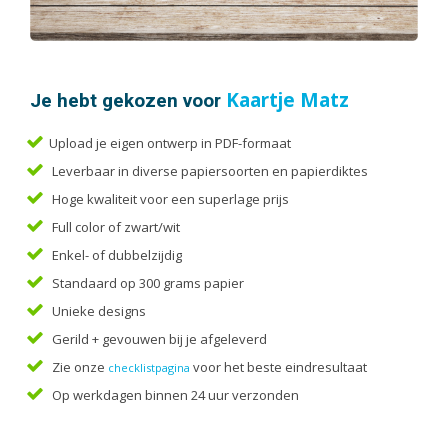
Handleidingen
Kaarten
Kalenders
Kerstkaarten
Je hebt gekozen voor
Kaartje Matz
Liturgieën
Upload je eigen ontwerp in PDF-formaat
Menukaarten
Leverbaar in diverse papiersoorten en papierdiktes
Mondkapjes
Hoge kwaliteit voor een superlage prijs
Notitieblokken
Full color of zwart/wit
Portfolio
Enkel- of dubbelzijdig
Posters
Standaard op 300 grams papier
Programmaboekjes
Unieke designs
Rapporten/Verslagen
Gerild + gevouwen bij je afgeleverd
Rouwkaarten
Zie onze
voor het beste eindresultaat
checklistpagina
Scripties
Op werkdagen binnen 24 uur verzonden
Trouwkaarten