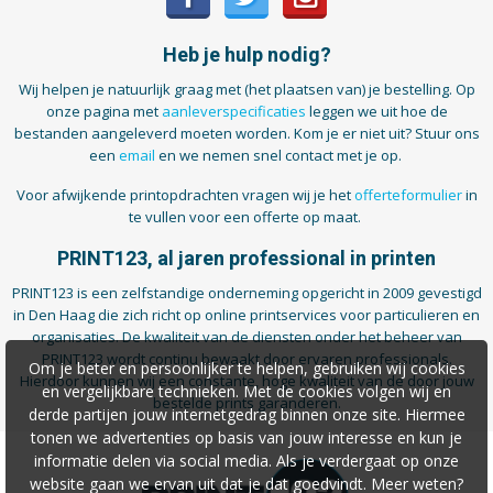
Heb je hulp nodig?
Wij helpen je natuurlijk graag met (het plaatsen van) je bestelling. Op
onze pagina met
aanleverspecificaties
leggen we uit hoe de
bestanden aangeleverd moeten worden. Kom je er niet uit? Stuur ons
een
email
en we nemen snel contact met je op.
Voor afwijkende printopdrachten vragen wij je het
offerteformulier
in
te vullen voor een offerte op maat.
PRINT123, al jaren professional in printen
PRINT123 is een zelfstandige onderneming opgericht in 2009 gevestigd
in Den Haag die zich richt op online printservices voor particulieren en
organisaties. De kwaliteit van de diensten onder het beheer van
PRINT123 wordt continu bewaakt door ervaren professionals.
Om je beter en persoonlijker te helpen, gebruiken wij cookies
Hierdoor kunnen wij een constante, hoge kwaliteit van de door jouw
en vergelijkbare technieken. Met de cookies volgen wij en
bestelde prints garanderen.
derde partijen jouw internetgedrag binnen onze site. Hiermee
tonen we advertenties op basis van jouw interesse en kun je
informatie delen via social media. Als je verdergaat op onze
website gaan we ervan uit dat je dat goedvindt. Meer weten?