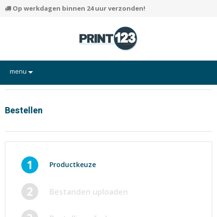
Op werkdagen binnen 24 uur verzonden!
menu
Flyers
Hand-outs/Losbladig
Bestellen
Kaarten
Posters
Rapporten/Verslagen
1
Productkeuze
Certificaten/Diploma's
2
Bestanden uploaden
Visitekaartjes
Alle producten