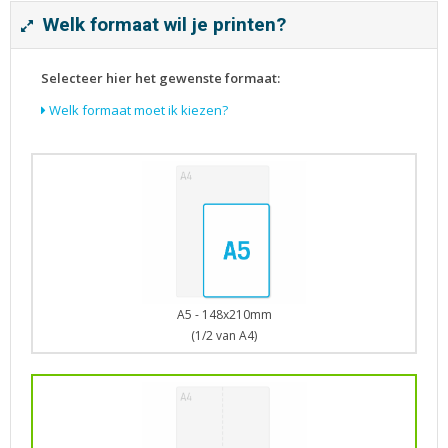
Tijdschriften
Welk formaat wil je printen?
Verhuiskaarten
Verjaardagskaarten
Selecteer hier het gewenste formaat:
Visitekaartjes
Welk formaat moet ik kiezen?
A5 - 148x210mm
(1/2 van A4)