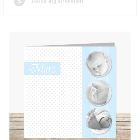
3
Bestelling afrekenen
Afsprakenkaartjes
Inloggen
Ansichtkaarten
Winkelwagen
Briefpapier
Brochures
Cadeaubonnen
Certificaten/Diploma's
Doordruksets
Enveloppen
Etiketten
Flyers
Folders
Foto's
Geboortekaartjes
Hand-outs/Losbladig