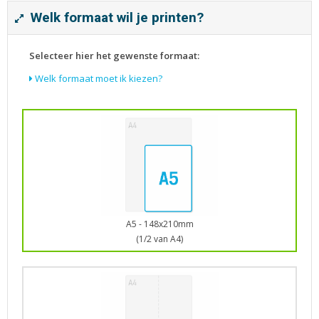
Tijdschriften
Welk formaat wil je printen?
Verhuiskaarten
Verjaardagskaarten
Selecteer hier het gewenste formaat:
Visitekaartjes
Welk formaat moet ik kiezen?
A5 - 148x210mm
(1/2 van A4)