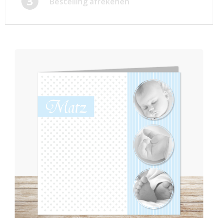
3
Bestelling afrekenen
Afsprakenkaartjes
Inloggen
Ansichtkaarten
Winkelwagen
Briefpapier
Brochures
Cadeaubonnen
Certificaten/Diploma's
Doordruksets
Enveloppen
Etiketten
Flyers
Folders
Foto's
Geboortekaartjes
Hand-outs/Losbladig