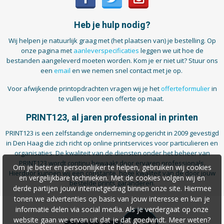
Heb je hulp nodig?
Wij helpen je natuurlijk graag met (het plaatsen van) je bestelling. Op
onze pagina met
aanleverspecificaties
leggen we uit hoe de
bestanden aangeleverd moeten worden. Kom je er niet uit? Stuur ons
een
email
en we nemen snel contact met je op.
Voor afwijkende printopdrachten vragen wij je het
offerteformulier
in
te vullen voor een offerte op maat.
PRINT123, al jaren professional in printen
PRINT123 is een zelfstandige onderneming opgericht in 2009 gevestigd
in Den Haag die zich richt op online printservices voor particulieren en
organisaties. De kwaliteit van de diensten onder het beheer van
PRINT123 wordt continu bewaakt door ervaren professionals.
Om je beter en persoonlijker te helpen, gebruiken wij cookies
Hierdoor kunnen wij een constante, hoge kwaliteit van de door jouw
en vergelijkbare technieken. Met de cookies volgen wij en
bestelde prints garanderen.
derde partijen jouw internetgedrag binnen onze site. Hiermee
tonen we advertenties op basis van jouw interesse en kun je
informatie delen via social media. Als je verdergaat op onze
website gaan we ervan uit dat je dat goedvindt. Meer weten?