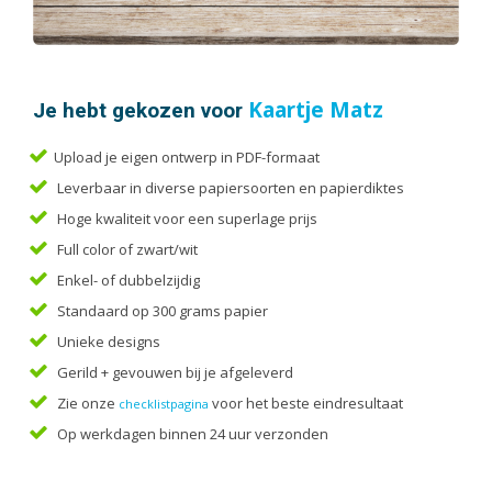
Handleidingen
Kaarten
Kalenders
Kerstkaarten
Je hebt gekozen voor
Kaartje Matz
Liturgieën
Upload je eigen ontwerp in PDF-formaat
Menukaarten
Leverbaar in diverse papiersoorten en papierdiktes
Mondkapjes
Hoge kwaliteit voor een superlage prijs
Notitieblokken
Full color of zwart/wit
Portfolio
Enkel- of dubbelzijdig
Posters
Standaard op 300 grams papier
Programmaboekjes
Unieke designs
Rapporten/Verslagen
Gerild + gevouwen bij je afgeleverd
Rouwkaarten
Zie onze
voor het beste eindresultaat
checklistpagina
Scripties
Op werkdagen binnen 24 uur verzonden
Trouwkaarten