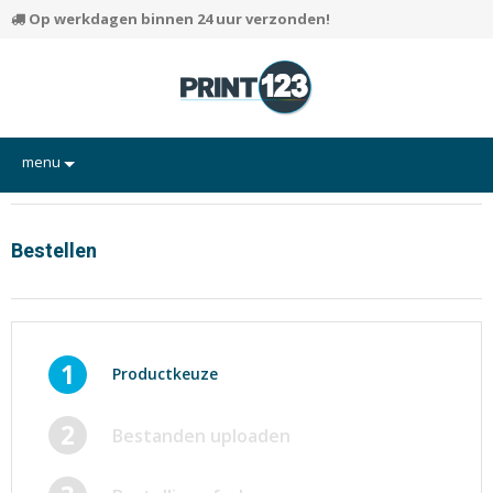
Op werkdagen binnen 24 uur verzonden!
menu
Flyers
Hand-outs/Losbladig
Bestellen
Kaarten
Posters
Rapporten/Verslagen
1
Productkeuze
Certificaten/Diploma's
2
Bestanden uploaden
Visitekaartjes
Alle producten