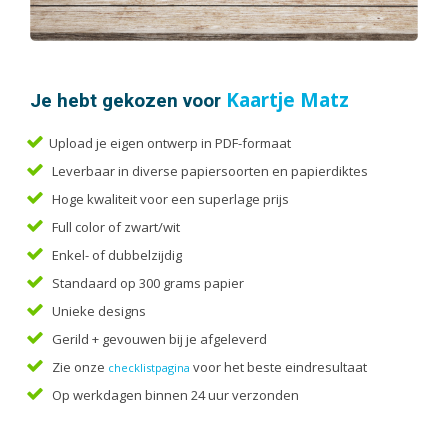
Handleidingen
Kaarten
Kalenders
Kerstkaarten
Je hebt gekozen voor
Kaartje Matz
Liturgieën
Upload je eigen ontwerp in PDF-formaat
Menukaarten
Leverbaar in diverse papiersoorten en papierdiktes
Mondkapjes
Hoge kwaliteit voor een superlage prijs
Notitieblokken
Full color of zwart/wit
Portfolio
Enkel- of dubbelzijdig
Posters
Standaard op 300 grams papier
Programmaboekjes
Unieke designs
Rapporten/Verslagen
Gerild + gevouwen bij je afgeleverd
Rouwkaarten
Zie onze
voor het beste eindresultaat
checklistpagina
Scripties
Op werkdagen binnen 24 uur verzonden
Trouwkaarten