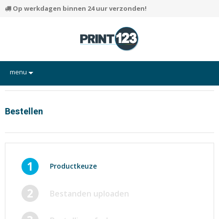
Op werkdagen binnen 24 uur verzonden!
menu
Flyers
Hand-outs/Losbladig
Bestellen
Kaarten
Posters
Rapporten/Verslagen
1
Productkeuze
Certificaten/Diploma's
2
Bestanden uploaden
Visitekaartjes
Alle producten