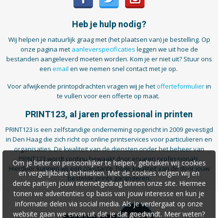
Heb je hulp nodig?
Wij helpen je natuurlijk graag met (het plaatsen van) je bestelling. Op
onze pagina met
aanleverspecificaties
leggen we uit hoe de
bestanden aangeleverd moeten worden. Kom je er niet uit? Stuur ons
een
email
en we nemen snel contact met je op.
Voor afwijkende printopdrachten vragen wij je het
offerteformulier
in
te vullen voor een offerte op maat.
PRINT123, al jaren professional in printen
PRINT123 is een zelfstandige onderneming opgericht in 2009 gevestigd
in Den Haag die zich richt op online printservices voor particulieren en
organisaties. De kwaliteit van de diensten onder het beheer van
PRINT123 wordt continu bewaakt door ervaren professionals.
Om je beter en persoonlijker te helpen, gebruiken wij cookies
Hierdoor kunnen wij een constante, hoge kwaliteit van de door jouw
en vergelijkbare technieken. Met de cookies volgen wij en
bestelde prints garanderen.
derde partijen jouw internetgedrag binnen onze site. Hiermee
tonen we advertenties op basis van jouw interesse en kun je
informatie delen via social media. Als je verdergaat op onze
website gaan we ervan uit dat je dat goedvindt. Meer weten?