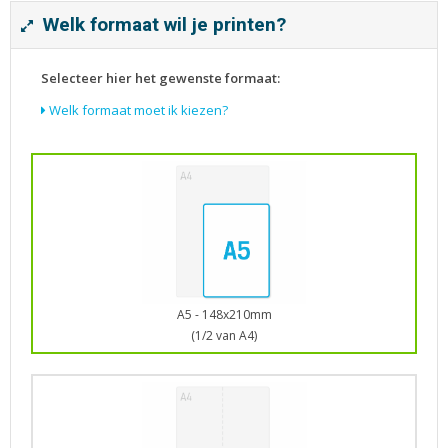
Tijdschriften
Welk formaat wil je printen?
Verhuiskaarten
Verjaardagskaarten
Selecteer hier het gewenste formaat:
Visitekaartjes
Welk formaat moet ik kiezen?
A5 - 148x210mm
(1/2 van A4)