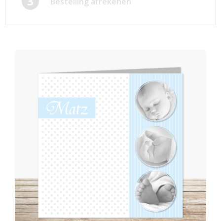
3
Bestelling afrekenen
Afsprakenkaartjes
Inloggen
Ansichtkaarten
Winkelwagen
Briefpapier
Brochures
Cadeaubonnen
Certificaten/Diploma's
Doordruksets
Enveloppen
Etiketten
Flyers
Folders
Foto's
Geboortekaartjes
Hand-outs/Losbladig