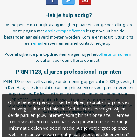
Heb je hulp nodig?
Wij helpen je natuurlijk graag met (het plaatsen van) je bestelling. Op
onze pagina met
aanleverspecificaties
leggen we uit hoe de
bestanden aangeleverd moeten worden. Kom je er niet uit? Stuur ons
een
email
en we nemen snel contact met je op.
Voor afwijkende printopdrachten vragen wij je het
offerteformulier
in
te vullen voor een offerte op maat.
PRINT123, al jaren professional in printen
PRINT123 is een zelfstandige onderneming opgericht in 2009 gevestigd
in Den Haag die zich richt op online printservices voor particulieren en
organisaties. De kwaliteit van de diensten onder het beheer van
PRINT123 wordt continu bewaakt door ervaren professionals.
Om je beter en persoonlijker te helpen, gebruiken wij cookies
Hierdoor kunnen wij een constante, hoge kwaliteit van de door jouw
en vergelijkbare technieken. Met de cookies volgen wij en
bestelde prints garanderen.
derde partijen jouw internetgedrag binnen onze site. Hiermee
tonen we advertenties op basis van jouw interesse en kun je
informatie delen via social media. Als je verdergaat op onze
website gaan we ervan uit dat je dat goedvindt. Meer weten?