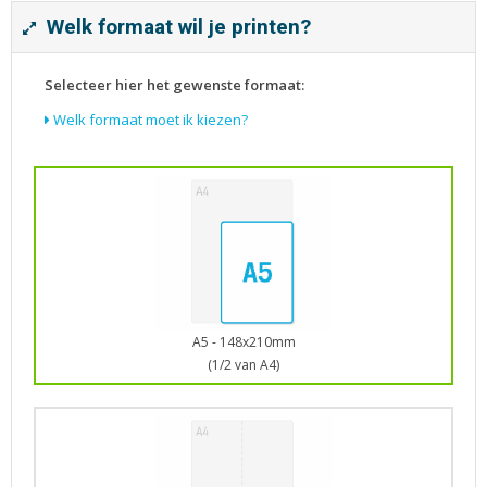
Tijdschriften
Welk formaat wil je printen?
Verhuiskaarten
Verjaardagskaarten
Selecteer hier het gewenste formaat:
Visitekaartjes
Welk formaat moet ik kiezen?
A5 - 148x210mm
(1/2 van A4)