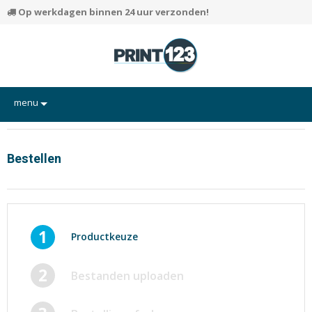
Op werkdagen binnen 24 uur verzonden!
menu
Flyers
Hand-outs/Losbladig
Bestellen
Kaarten
Posters
Rapporten/Verslagen
1
Productkeuze
Certificaten/Diploma's
2
Bestanden uploaden
Visitekaartjes
Alle producten