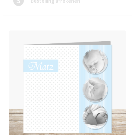
3
Bestelling afrekenen
Afsprakenkaartjes
Inloggen
Ansichtkaarten
Winkelwagen
Briefpapier
Brochures
Cadeaubonnen
Certificaten/Diploma's
Doordruksets
Enveloppen
Etiketten
Flyers
Folders
Foto's
Geboortekaartjes
Hand-outs/Losbladig