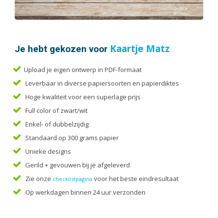
Handleidingen
Kaarten
Kalenders
Kerstkaarten
Je hebt gekozen voor
Kaartje Matz
Liturgieën
Upload je eigen ontwerp in PDF-formaat
Menukaarten
Leverbaar in diverse papiersoorten en papierdiktes
Mondkapjes
Hoge kwaliteit voor een superlage prijs
Notitieblokken
Full color of zwart/wit
Portfolio
Enkel- of dubbelzijdig
Posters
Standaard op 300 grams papier
Programmaboekjes
Unieke designs
Rapporten/Verslagen
Gerild + gevouwen bij je afgeleverd
Rouwkaarten
Zie onze
voor het beste eindresultaat
checklistpagina
Scripties
Op werkdagen binnen 24 uur verzonden
Trouwkaarten