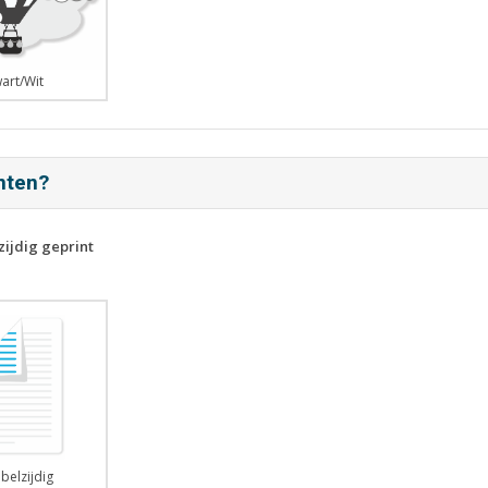
art/Wit
inten?
zijdig geprint
belzijdig