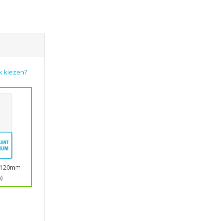
k kiezen?
0x120mm
)