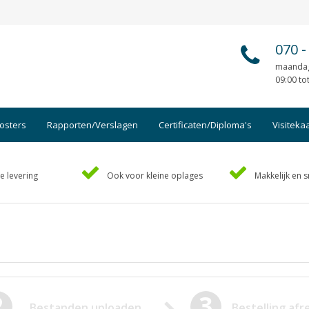
070
-
maandag
09:00 to
osters
Rapporten/Verslagen
Certificaten/Diploma's
Visiteka
Afsprakenkaartjes
Foto's
e levering
Ook voor kleine oplages
Makkelijk en s
Ansichtkaarten
Geboo
Briefpapier
Hand-o
Brochures
Handl
Cadeaubonnen
Kaart
Certificaten/Diploma's
Kalen
Doordruksets
Kerstk
2
3
Bestanden uploaden
Bestelling af