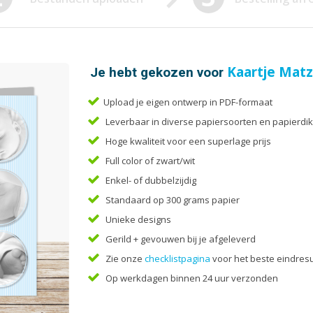
Enveloppen
Liturg
Etiketten
Menuk
Flyers
Mondk
Folders
Notiti
Je hebt gekozen voor
Kaartje Matz
Upload je eigen ontwerp in PDF-formaat
Leverbaar in diverse papiersoorten en papierdik
Hoge kwaliteit voor een superlage prijs
Full color of zwart/wit
Enkel- of dubbelzijdig
Standaard op 300 grams papier
Unieke designs
Gerild + gevouwen bij je afgeleverd
Zie onze
checklistpagina
voor het beste eindresu
Op werkdagen binnen 24 uur verzonden