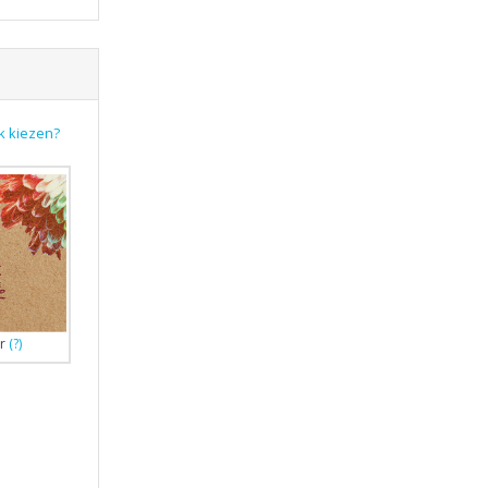
k kiezen?
r
(?)