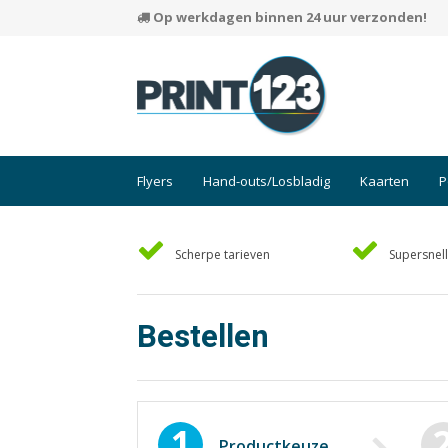
Op werkdagen binnen 24 uur verzonden!
Flyers
Hand-outs/Losbladig
Kaarten
P
Scherpe tarieven
Supersnell
Bestellen
1
Productkeuze