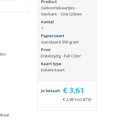
ieën
Tijdschriften
Product
Geboortekaartjes -
aarten
Verhuiskaarten
Vierkant - 120x120mm
apjes
Verjaardagskaarten
Aantal
1
eblokken
Visitekaartjes
Papiersoort
standaard 300 gram
Print
tes
Enkelzijdig - Full Color
Kaart type
Enkele kaart
€ 3,61
Je betaalt
€ 2,98 excl BTW
ltaat