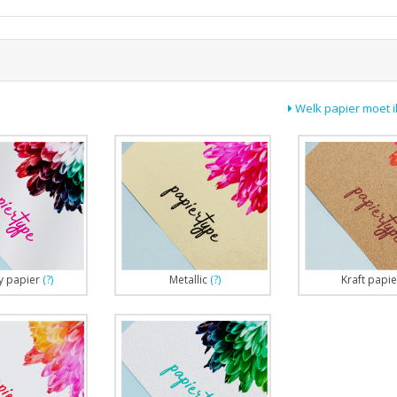
Welk papier moet i
y papier
(?)
Metallic
(?)
Kraft papie