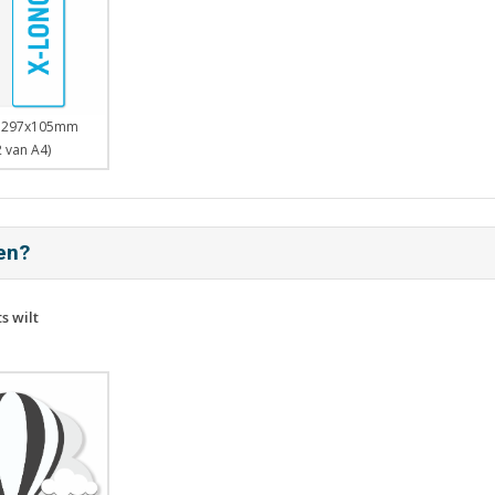
- 297x105mm
2 van A4)
ten?
s wilt