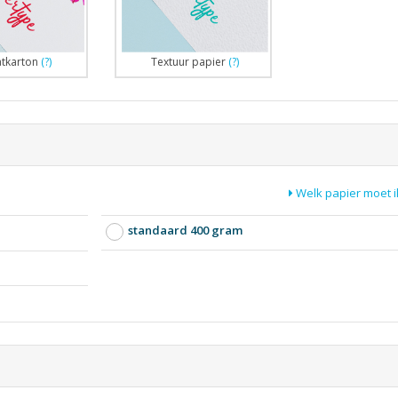
atkarton
(?)
Textuur papier
(?)
Welk papier moet i
standaard 400 gram