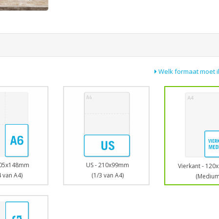
Welk formaat moet i
US - 210x99mm
105x148mm
Vierkant - 12
(1/3 van A4)
4 van A4)
(Medium