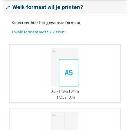
Tijdschriften
Welk formaat wil je printen?
Verhuiskaarten
Verjaardagskaarten
Selecteer hier het gewenste formaat:
Visitekaartjes
Welk formaat moet ik kiezen?
A5 - 148x210mm
(1/2 van A4)