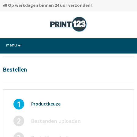
Op werkdagen binnen 24 uur verzonden!
menu
Flyers
Hand-outs/Losbladig
Bestellen
Kaarten
Posters
Rapporten/Verslagen
1
Productkeuze
Certificaten/Diploma's
2
Bestanden uploaden
Visitekaartjes
Alle producten