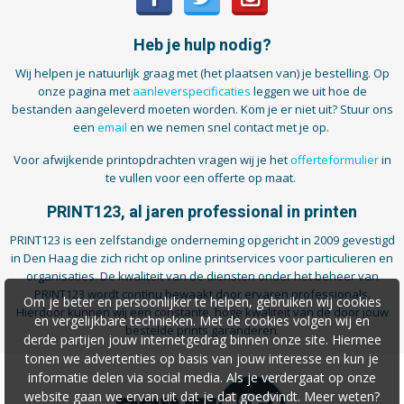
Heb je hulp nodig?
Wij helpen je natuurlijk graag met (het plaatsen van) je bestelling. Op
onze pagina met
aanleverspecificaties
leggen we uit hoe de
bestanden aangeleverd moeten worden. Kom je er niet uit? Stuur ons
een
email
en we nemen snel contact met je op.
Voor afwijkende printopdrachten vragen wij je het
offerteformulier
in
te vullen voor een offerte op maat.
PRINT123, al jaren professional in printen
PRINT123 is een zelfstandige onderneming opgericht in 2009 gevestigd
in Den Haag die zich richt op online printservices voor particulieren en
organisaties. De kwaliteit van de diensten onder het beheer van
PRINT123 wordt continu bewaakt door ervaren professionals.
Om je beter en persoonlijker te helpen, gebruiken wij cookies
Hierdoor kunnen wij een constante, hoge kwaliteit van de door jouw
en vergelijkbare technieken. Met de cookies volgen wij en
bestelde prints garanderen.
derde partijen jouw internetgedrag binnen onze site. Hiermee
tonen we advertenties op basis van jouw interesse en kun je
informatie delen via social media. Als je verdergaat op onze
website gaan we ervan uit dat je dat goedvindt. Meer weten?