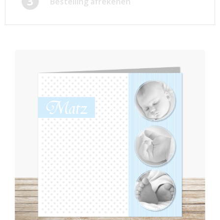
3
Bestelling afrekenen
Afsprakenkaartjes
Inloggen
Ansichtkaarten
Winkelwagen
Briefpapier
Brochures
Cadeaubonnen
Certificaten/Diploma's
Doordruksets
Enveloppen
Etiketten
Flyers
Folders
Foto's
Geboortekaartjes
Hand-outs/Losbladig