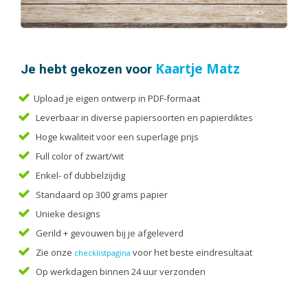
Handleidingen
Kaarten
Kalenders
Kerstkaarten
Je hebt gekozen voor
Kaartje Matz
Liturgieën
Upload je eigen ontwerp in PDF-formaat
Menukaarten
Leverbaar in diverse papiersoorten en papierdiktes
Mondkapjes
Hoge kwaliteit voor een superlage prijs
Notitieblokken
Full color of zwart/wit
Portfolio
Enkel- of dubbelzijdig
Posters
Standaard op 300 grams papier
Programmaboekjes
Unieke designs
Rapporten/Verslagen
Gerild + gevouwen bij je afgeleverd
Rouwkaarten
Zie onze
voor het beste eindresultaat
checklistpagina
Scripties
Op werkdagen binnen 24 uur verzonden
Trouwkaarten