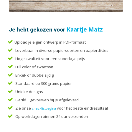
Handleidingen
Kaarten
Kalenders
Kerstkaarten
Je hebt gekozen voor
Kaartje Matz
Liturgieën
Upload je eigen ontwerp in PDF-formaat
Menukaarten
Leverbaar in diverse papiersoorten en papierdiktes
Mondkapjes
Hoge kwaliteit voor een superlage prijs
Notitieblokken
Full color of zwart/wit
Portfolio
Enkel- of dubbelzijdig
Posters
Standaard op 300 grams papier
Programmaboekjes
Unieke designs
Rapporten/Verslagen
Gerild + gevouwen bij je afgeleverd
Rouwkaarten
Zie onze
voor het beste eindresultaat
checklistpagina
Scripties
Op werkdagen binnen 24 uur verzonden
Trouwkaarten