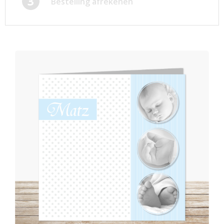
3
Bestelling afrekenen
Afsprakenkaartjes
Inloggen
Ansichtkaarten
Winkelwagen
Briefpapier
Brochures
Cadeaubonnen
Certificaten/Diploma's
Doordruksets
Enveloppen
Etiketten
Flyers
Folders
Foto's
Geboortekaartjes
Hand-outs/Losbladig