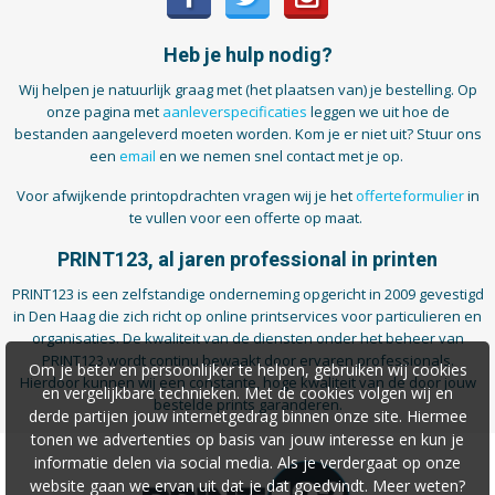
Heb je hulp nodig?
Wij helpen je natuurlijk graag met (het plaatsen van) je bestelling. Op
onze pagina met
aanleverspecificaties
leggen we uit hoe de
bestanden aangeleverd moeten worden. Kom je er niet uit? Stuur ons
een
email
en we nemen snel contact met je op.
Voor afwijkende printopdrachten vragen wij je het
offerteformulier
in
te vullen voor een offerte op maat.
PRINT123, al jaren professional in printen
PRINT123 is een zelfstandige onderneming opgericht in 2009 gevestigd
in Den Haag die zich richt op online printservices voor particulieren en
organisaties. De kwaliteit van de diensten onder het beheer van
PRINT123 wordt continu bewaakt door ervaren professionals.
Om je beter en persoonlijker te helpen, gebruiken wij cookies
Hierdoor kunnen wij een constante, hoge kwaliteit van de door jouw
en vergelijkbare technieken. Met de cookies volgen wij en
bestelde prints garanderen.
derde partijen jouw internetgedrag binnen onze site. Hiermee
tonen we advertenties op basis van jouw interesse en kun je
informatie delen via social media. Als je verdergaat op onze
website gaan we ervan uit dat je dat goedvindt. Meer weten?