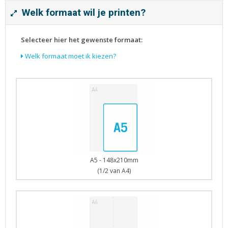
Tijdschriften
Welk formaat wil je printen?
Verhuiskaarten
Verjaardagskaarten
Selecteer hier het gewenste formaat:
Visitekaartjes
Welk formaat moet ik kiezen?
A5 - 148x210mm
(1/2 van A4)