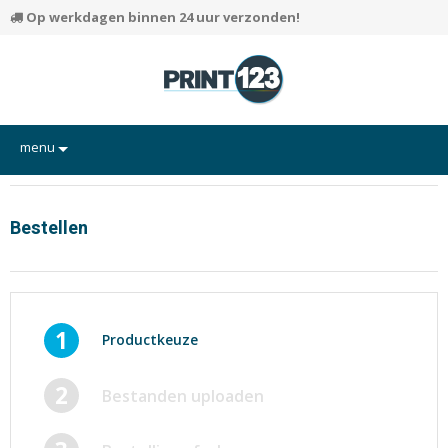
Op werkdagen binnen 24 uur verzonden!
menu
Flyers
Hand-outs/Losbladig
Bestellen
Kaarten
Posters
Rapporten/Verslagen
1
Productkeuze
Certificaten/Diploma's
2
Bestanden uploaden
Visitekaartjes
Alle producten