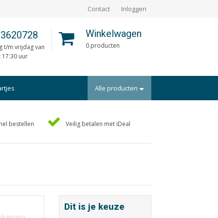
Contact
Inloggen
Winkelwagen
 3620728
0 producten
 t/m vrijdag van
t 17:30 uur
artjes
Alle producten
Portfolio
nel bestellen
Veilig betalen met iDeal
rtekaartjes
Posters
uts/Losbladig
Programmaboekjes
eidingen
Rapporten/Verslagen
en
Rouwkaarten
ders
Scripties
Dit is je keuze
aarten
Trouwkaarten
rekenen