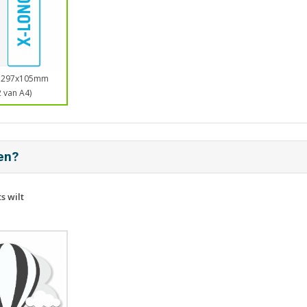
- 297x105mm
2 van A4)
ten?
s wilt