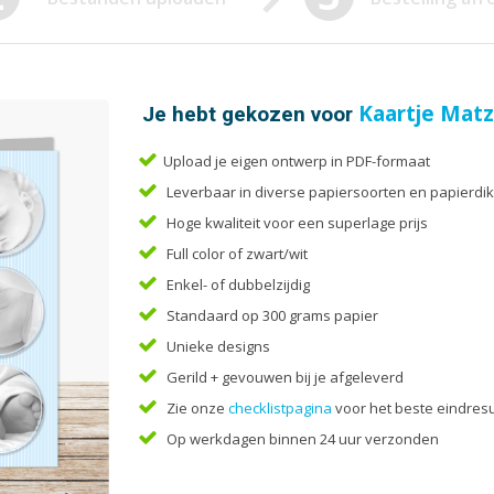
Enveloppen
Liturg
Etiketten
Menuk
Flyers
Mondk
Folders
Notiti
Je hebt gekozen voor
Kaartje Matz
Upload je eigen ontwerp in PDF-formaat
Leverbaar in diverse papiersoorten en papierdik
Hoge kwaliteit voor een superlage prijs
Full color of zwart/wit
Enkel- of dubbelzijdig
Standaard op 300 grams papier
Unieke designs
Gerild + gevouwen bij je afgeleverd
Zie onze
checklistpagina
voor het beste eindresu
Op werkdagen binnen 24 uur verzonden