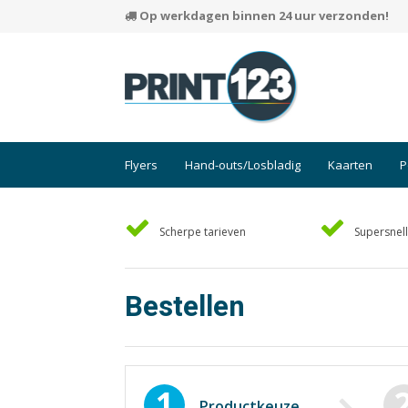
Op werkdagen binnen 24 uur verzonden!
Flyers
Hand-outs/Losbladig
Kaarten
P
Scherpe tarieven
Supersnell
Bestellen
1
Productkeuze