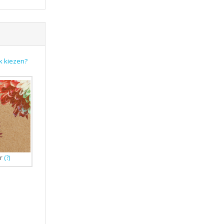
k kiezen?
r
(?)