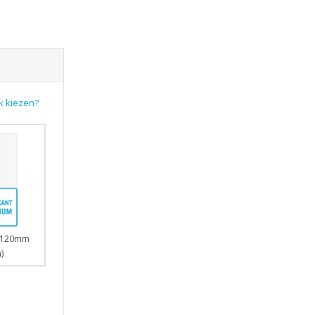
k kiezen?
0x120mm
)