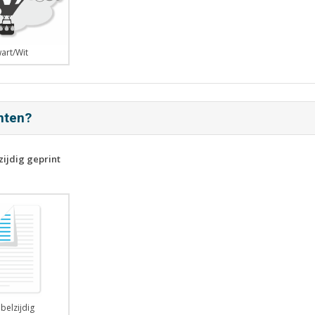
art/Wit
inten?
zijdig geprint
belzijdig