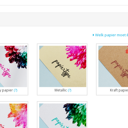
Welk papier moet i
y papier
(?)
Metallic
(?)
Kraft papie