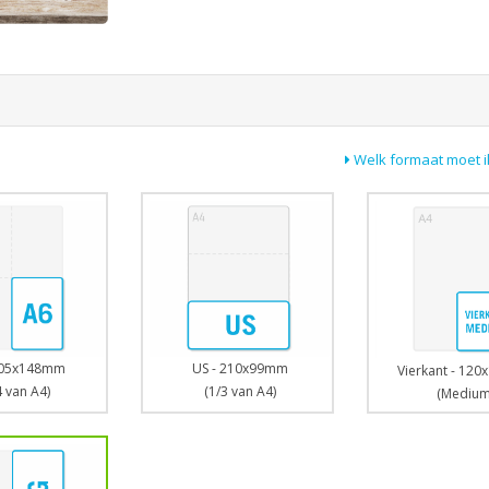
Welk formaat moet i
US - 210x99mm
105x148mm
Vierkant - 12
(1/3 van A4)
4 van A4)
(Medium