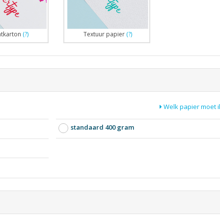
atkarton
(?)
Textuur papier
(?)
Welk papier moet i
standaard 400 gram