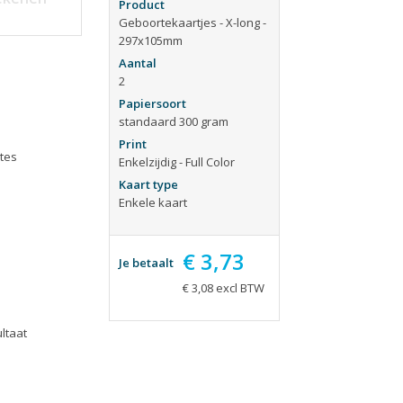
ieën
Tijdschriften
Product
Geboortekaartjes - X-long -
aarten
Verhuiskaarten
297x105mm
apjes
Verjaardagskaarten
Aantal
2
eblokken
Visitekaartjes
Papiersoort
standaard 300 gram
Print
tes
Enkelzijdig - Full Color
Kaart type
Enkele kaart
€ 3,73
Je betaalt
€ 3,08 excl BTW
ltaat