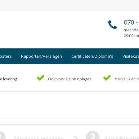
070
-
maandag
09:00 to
osters
Rapporten/Verslagen
Certificaten/Diploma's
Visiteka
Afsprakenkaartjes
Foto's
e levering
Ook voor kleine oplages
Makkelijk en s
Ansichtkaarten
Geboo
Briefpapier
Hand-o
Brochures
Handl
Cadeaubonnen
Kaart
Certificaten/Diploma's
Kalen
Doordruksets
Kerstk
2
3
Bestanden uploaden
Bestelling af