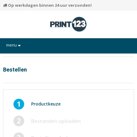
Op werkdagen binnen 24 uur verzonden!
menu
Flyers
Hand-outs/Losbladig
Bestellen
Kaarten
Posters
Rapporten/Verslagen
1
Productkeuze
Certificaten/Diploma's
2
Bestanden uploaden
Visitekaartjes
Alle producten