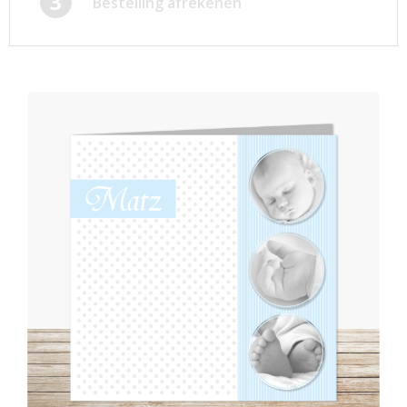
3
Bestelling afrekenen
Afsprakenkaartjes
Inloggen
Ansichtkaarten
Winkelwagen
Briefpapier
Brochures
Cadeaubonnen
Certificaten/Diploma's
Doordruksets
Enveloppen
Etiketten
Flyers
Folders
Foto's
Geboortekaartjes
Hand-outs/Losbladig