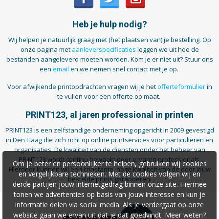
Heb je hulp nodig?
Wij helpen je natuurlijk graag met (het plaatsen van) je bestelling. Op
onze pagina met
aanleverspecificaties
leggen we uit hoe de
bestanden aangeleverd moeten worden. Kom je er niet uit? Stuur ons
een
email
en we nemen snel contact met je op.
Voor afwijkende printopdrachten vragen wij je het
offerteformulier
in
te vullen voor een offerte op maat.
PRINT123, al jaren professional in printen
PRINT123 is een zelfstandige onderneming opgericht in 2009 gevestigd
in Den Haag die zich richt op online printservices voor particulieren en
organisaties. De kwaliteit van de diensten onder het beheer van
PRINT123 wordt continu bewaakt door ervaren professionals.
Om je beter en persoonlijker te helpen, gebruiken wij cookies
Hierdoor kunnen wij een constante, hoge kwaliteit van de door jouw
en vergelijkbare technieken. Met de cookies volgen wij en
bestelde prints garanderen.
derde partijen jouw internetgedrag binnen onze site. Hiermee
tonen we advertenties op basis van jouw interesse en kun je
informatie delen via social media. Als je verdergaat op onze
website gaan we ervan uit dat je dat goedvindt. Meer weten?