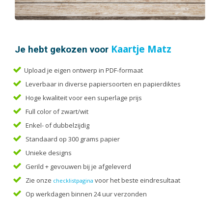
Handleidingen
Kaarten
Kalenders
Kerstkaarten
Je hebt gekozen voor
Kaartje Matz
Liturgieën
Upload je eigen ontwerp in PDF-formaat
Menukaarten
Leverbaar in diverse papiersoorten en papierdiktes
Mondkapjes
Hoge kwaliteit voor een superlage prijs
Notitieblokken
Full color of zwart/wit
Portfolio
Enkel- of dubbelzijdig
Posters
Standaard op 300 grams papier
Programmaboekjes
Unieke designs
Rapporten/Verslagen
Gerild + gevouwen bij je afgeleverd
Rouwkaarten
Zie onze
voor het beste eindresultaat
checklistpagina
Scripties
Op werkdagen binnen 24 uur verzonden
Trouwkaarten