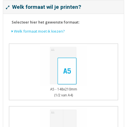
Tijdschriften
Welk formaat wil je printen?
Verhuiskaarten
Verjaardagskaarten
Selecteer hier het gewenste formaat:
Visitekaartjes
Welk formaat moet ik kiezen?
A5 - 148x210mm
(1/2 van A4)