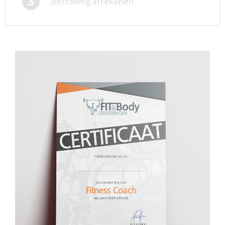
3
Bestelling afrekenen
Afsprakenkaartjes
Inloggen
Ansichtkaarten
Winkelwagen
Briefpapier
Brochures
Cadeaubonnen
Certificaten/Diploma's
Doordruksets
Enveloppen
Etiketten
Flyers
Folders
Foto's
Geboortekaartjes
Hand-outs/Losbladig