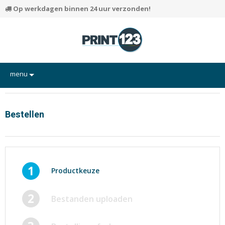
Op werkdagen binnen 24 uur verzonden!
menu
Flyers
Hand-outs/Losbladig
Bestellen
Kaarten
Posters
Rapporten/Verslagen
1
Productkeuze
Certificaten/Diploma's
2
Bestanden uploaden
Visitekaartjes
Alle producten