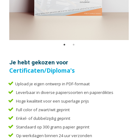
Handleidingen
Kaarten
Kalenders
Kerstkaarten
Liturgieën
Menukaarten
Mondkapjes
Je hebt gekozen voor
Notitieblokken
Certificaten/Diploma's
Portfolio
Posters
Upload je eigen ontwerp in PDF-formaat
Leverbaar in diverse papiersoorten en papierdiktes
Programmaboekjes
Hoge kwaliteit voor een superlage prijs
Rapporten/Verslagen
Full color of zwart/wit geprint
Rouwkaarten
Enkel- of dubbelzijdig geprint
Scripties
Standaard op 300 grams papier geprint
Trouwkaarten
Op werkdagen binnen 24 uur verzonden