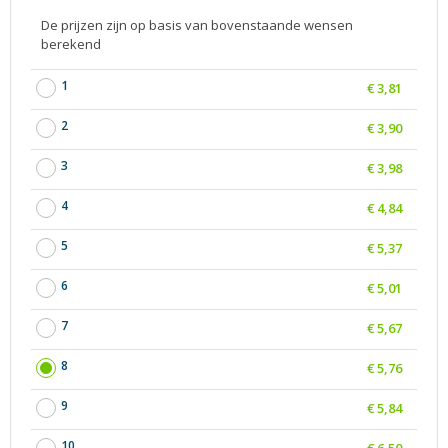
De prijzen zijn op basis van bovenstaande wensen
berekend
1
€ 3,81
2
€ 3,90
3
€ 3,98
4
€ 4,84
5
€ 5,37
6
€ 5,01
7
€ 5,67
8
€ 5,76
9
€ 5,84
10
€ 6,50