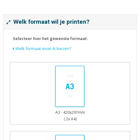
Tijdschriften
Verhuiskaarten
Verjaardagskaarten
Welk formaat wil je printen?
Visitekaartjes
Selecteer hier het gewenste formaat:
Welk formaat moet ik kiezen?
A3 - 420x297mm
( 2x A4)