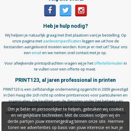
Heb je hulp nodig?
Wij helpen je natuurlijk graag met (het plaatsen van) je bestelling. Op
onze pagina met
aanleverspecificaties
leggen we uit hoe de
bestanden aangeleverd moeten worden. Kom je er niet uit? Stuur ons
een
email
en we nemen snel contact met je op.
Voor afwijkende printopdrachten vragen wij je het
offerteformulier
in
te vullen voor een offerte op maat.
PRINT123, al jaren professional in printen
PRINT123 is een zelfstandige onderneming opgericht in 2009 gevestigd
in Den Haag die zich richt op online printservices voor particulieren en
organisaties. De kwaliteit van de diensten onder het beheer van
PRINT123 wordt continu bewaakt door ervaren professionals.
Om je beter en persoonlijker te helpen, gebruiken wij cookies
Hierdoor kunnen wij een constante, hoge kwaliteit van de door jouw
en vergelijkbare technieken. Met de cookies volgen wij en
bestelde prints garanderen.
derde partijen jouw internetgedrag binnen onze site. Hiermee
tonen we advertenties op basis van jouw interesse en kun je