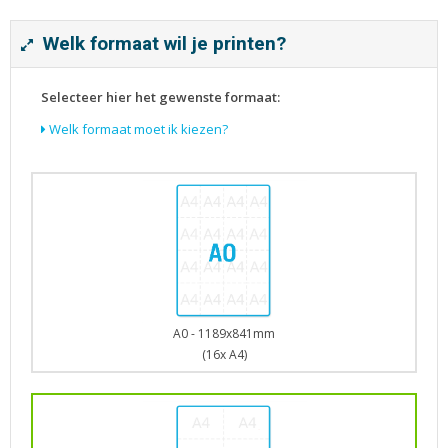
Tijdschriften
Verhuiskaarten
Welk formaat wil je printen?
Verjaardagskaarten
Visitekaartjes
Selecteer hier het gewenste formaat:
Welk formaat moet ik kiezen?
A0 - 1189x841mm
(16x A4)