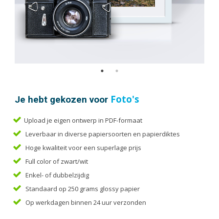
Handleidingen
Kaarten
Kalenders
Kerstkaarten
Liturgieën
Menukaarten
Mondkapjes
Je hebt gekozen voor
Foto's
Notitieblokken
Portfolio
Upload je eigen ontwerp in PDF-formaat
Posters
Leverbaar in diverse papiersoorten en papierdiktes
Programmaboekjes
Hoge kwaliteit voor een superlage prijs
Full color of zwart/wit
Rapporten/Verslagen
Enkel- of dubbelzijdig
Rouwkaarten
Standaard op 250 grams glossy papier
Scripties
Op werkdagen binnen 24 uur verzonden
Trouwkaarten