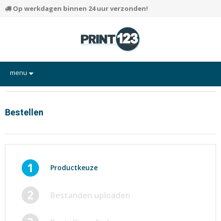
Op werkdagen binnen 24 uur verzonden!
menu
Flyers
Hand-outs/Losbladig
Bestellen
Kaarten
Posters
Rapporten/Verslagen
1
Productkeuze
Certificaten/Diploma's
2
Bestanden uploaden
Visitekaartjes
Alle producten