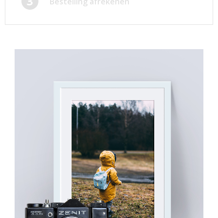
3
Bestelling afrekenen
Afsprakenkaartjes
Inloggen
Ansichtkaarten
Winkelwagen
Briefpapier
Brochures
Cadeaubonnen
Certificaten/Diploma's
Doordruksets
Enveloppen
Etiketten
Flyers
Folders
Foto's
Geboortekaartjes
Hand-outs/Losbladig