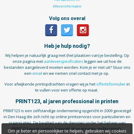
Afleverinformatie
Volg ons overal
Heb je hulp nodig?
Wij helpen je natuurlijk graag met (het plaatsen van) je bestelling. Op
onze pagina met
aanleverspecificaties
leggen we uit hoe de
bestanden aangeleverd moeten worden. Kom je er niet uit? Stuur ons
een
email
en we nemen snel contact met je op.
Voor afwijkende printopdrachten vragen wij je het
offerteformulier
in
te vullen voor een offerte op maat.
PRINT123, al jaren professional in printen
PRINT123 is een zelfstandige onderneming opgericht in 2009 gevestigd
in Den Haag die zich richt op online printservices voor particulieren en
organisaties. De kwaliteit van de diensten onder het beheer van
PRINT123 wordt continu bewaakt door ervaren professionals.
Om je beter en persoonlijker te helpen, gebruiken wij cookies