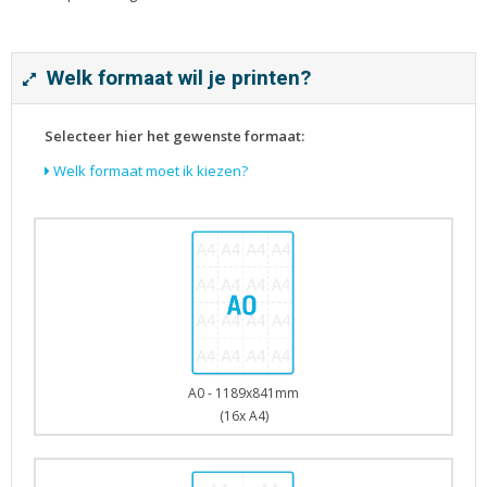
Tijdschriften
Verhuiskaarten
Verjaardagskaarten
Welk formaat wil je printen?
Visitekaartjes
Selecteer hier het gewenste formaat:
Welk formaat moet ik kiezen?
A0 - 1189x841mm
(16x A4)