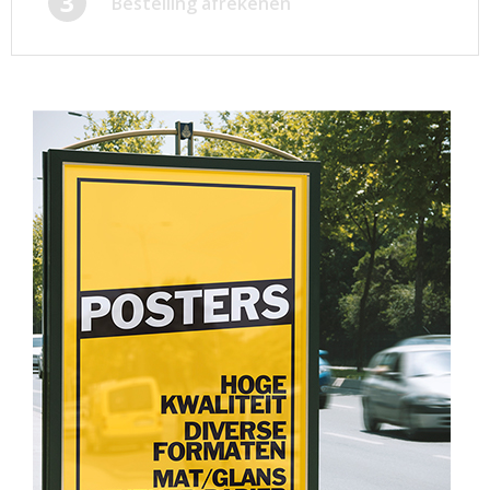
3
Bestelling afrekenen
Afsprakenkaartjes
Inloggen
Ansichtkaarten
Winkelwagen
Briefpapier
Brochures
Cadeaubonnen
Certificaten/Diploma's
Doordruksets
Enveloppen
Etiketten
Flyers
Folders
Foto's
Geboortekaartjes
Hand-outs/Losbladig