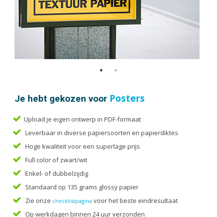
Handleidingen
Kaarten
Kalenders
Kerstkaarten
Liturgieën
Menukaarten
Mondkapjes
Je hebt gekozen voor
Posters
Notitieblokken
Portfolio
Upload je eigen ontwerp in PDF-formaat
Posters
Leverbaar in diverse papiersoorten en papierdiktes
Programmaboekjes
Hoge kwaliteit voor een superlage prijs
Full color of zwart/wit
Rapporten/Verslagen
Enkel- of dubbelzijdig
Rouwkaarten
Standaard op 135 grams glossy papier
Scripties
Zie onze
voor het beste eindresultaat
checklistpagina
Trouwkaarten
Op werkdagen binnen 24 uur verzonden