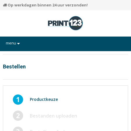
Op werkdagen binnen 24 uur verzonden!
menu
Flyers
Hand-outs/Losbladig
Bestellen
Kaarten
Posters
Rapporten/Verslagen
1
Productkeuze
Certificaten/Diploma's
2
Bestanden uploaden
Visitekaartjes
Alle producten